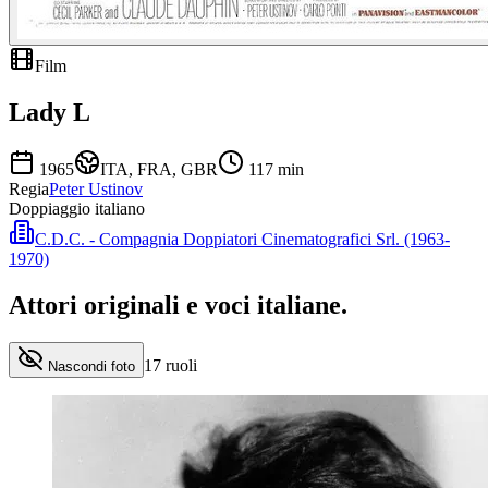
Film
Lady L
1965
ITA, FRA, GBR
117
min
Regia
Peter Ustinov
Doppiaggio italiano
C.D.C. - Compagnia Doppiatori Cinematografici Srl. (1963-
1970)
Attori originali e
voci italiane
.
17
ruoli
Nascondi foto