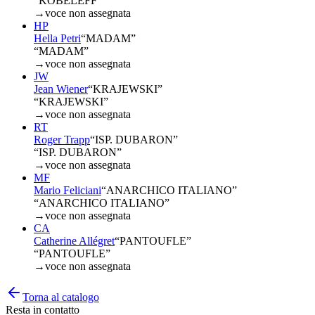
“KOBELEFF”
→
voce non assegnata
HP
Hella Petri
“
MADAM
”
“MADAM”
→
voce non assegnata
JW
Jean Wiener
“
KRAJEWSKI
”
“KRAJEWSKI”
→
voce non assegnata
RT
Roger Trapp
“
ISP. DUBARON
”
“ISP. DUBARON”
→
voce non assegnata
MF
Mario Feliciani
“
ANARCHICO ITALIANO
”
“ANARCHICO ITALIANO”
→
voce non assegnata
CA
Catherine Allégret
“
PANTOUFLE
”
“PANTOUFLE”
→
voce non assegnata
Torna al catalogo
Resta in contatto