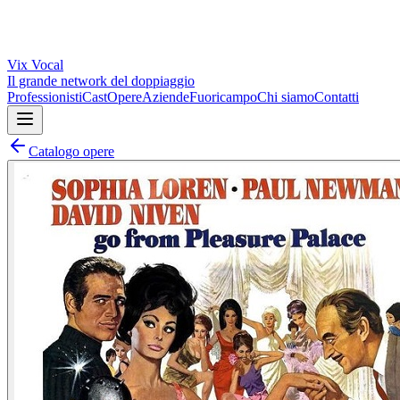
Vix
Vocal
Il grande network del doppiaggio
Professionisti
Cast
Opere
Aziende
Fuoricampo
Chi siamo
Contatti
Catalogo opere