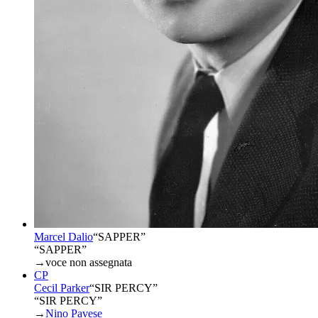
Marcel Dalio
“
SAPPER
”
“SAPPER”
→
voce non assegnata
CP
Cecil Parker
“
SIR PERCY
”
“SIR PERCY”
→
Nino Pavese