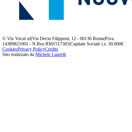
© Vix Vocal srl
|
Via Decio Filipponi, 12 - 00136 Roma
|
P.iva
14389821001 - N.Rea RM1517365
|
Capitale Sociale i.v. 30.000€
Cookies
Privacy Policy
Credits
Sito realizzato da
Michele Laurelli