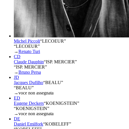
Michel Piccoli
“
LECOEUR
”
“LECOEUR”
→
Renato Turi
CD
Claude Dauphin
“
ISP. MERCIER
”
“ISP. MERCIER”
→
Bruno Persa
JD
Jacques Dufilho
“
BEALU
”
“BEALU”
→
voce non assegnata
ED
Eugene Deckers
“
KOENIGSTEIN
”
“KOENIGSTEIN”
→
voce non assegnata
DE
Daniel Emilfork
“
KOBELEFF
”