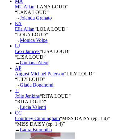
MA
Mia Allan
“
LANA LOUD
”
“LANA LOUD”
→
Jolanda Granato
EA
Ella Allan
“
LOLA LOUD
”
“LOLA LOUD”
→
Monica Volpe
LJ
Lexi Janicek
“
LISA LOUD
”
“LISA LOUD”
→
Giuliana Atepi
AP
August Michael Peterson
“
LILY LOUD
”
“LILY LOUD”
→
Giada Bonanomi
JJ
Jolie Jenkins
“
RITA LOUD
”
“RITA LOUD”
→
Lucia Valenti
CC
Courtney Cunningham
“
MISS DAISY (ep. 1.4)
”
“MISS DAISY (ep. 1.4)”
→
Laura Brambilla