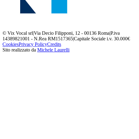
© Vix Vocal srl
|
Via Decio Filipponi, 12 - 00136 Roma
|
P.iva
14389821001 - N.Rea RM1517365
|
Capitale Sociale i.v. 30.000€
Cookies
Privacy Policy
Credits
Sito realizzato da
Michele Laurelli