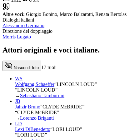
Altre voci:
Giorgio Bonino, Marco Balzarotti, Renata Bertolas
Dialoghi italiani
Alessandro Germano
Direzione del doppiaggio
Morris Lugato
Attori originali e
voci italiane
.
17
ruoli
Nascondi foto
WS
Wolfgang Schaeffer
“
LINCOLN LOUD
”
“LINCOLN LOUD”
→
Sebastiano Tamburrini
JB
Jahzir Bruno
“
CLYDE McBRIDE
”
“CLYDE McBRIDE”
→
Lorenzo Briganti
LD
Lexi DiBenedetto
“
LORI LOUD
”
“LORI LOUD”