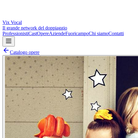
Vix
Vocal
Il grande network del doppiaggio
Professionisti
Cast
Opere
Aziende
Fuoricampo
Chi siamo
Contatti
Catalogo opere