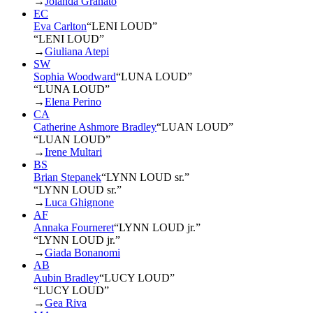
→
Jolanda Granato
EC
Eva Carlton
“
LENI LOUD
”
“LENI LOUD”
→
Giuliana Atepi
SW
Sophia Woodward
“
LUNA LOUD
”
“LUNA LOUD”
→
Elena Perino
CA
Catherine Ashmore Bradley
“
LUAN LOUD
”
“LUAN LOUD”
→
Irene Multari
BS
Brian Stepanek
“
LYNN LOUD sr.
”
“LYNN LOUD sr.”
→
Luca Ghignone
AF
Annaka Fourneret
“
LYNN LOUD jr.
”
“LYNN LOUD jr.”
→
Giada Bonanomi
AB
Aubin Bradley
“
LUCY LOUD
”
“LUCY LOUD”
→
Gea Riva