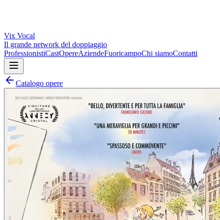
Vix
Vocal
Il grande network del doppiaggio
Professionisti
Cast
Opere
Aziende
Fuoricampo
Chi siamo
Contatti
Catalogo opere