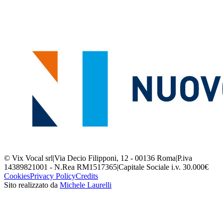
© Vix Vocal srl
|
Via Decio Filipponi, 12 - 00136 Roma
|
P.iva
14389821001 - N.Rea RM1517365
|
Capitale Sociale i.v. 30.000€
Cookies
Privacy Policy
Credits
Sito realizzato da
Michele Laurelli