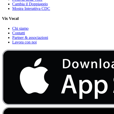
Cambia il Doppiaggio
Mostra Interattiva CDC
Vix Vocal
Chi siamo
Contatti
Partner & associazioni
Lavora con noi