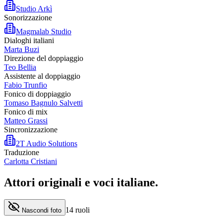
Studio Arkì
Sonorizzazione
Magmalab Studio
Dialoghi italiani
Marta Buzi
Direzione del doppiaggio
Teo Bellia
Assistente al doppiaggio
Fabio Trunfio
Fonico di doppiaggio
Tomaso Bagnulo Salvetti
Fonico di mix
Matteo Grassi
Sincronizzazione
2T Audio Solutions
Traduzione
Carlotta Cristiani
Attori originali e
voci italiane
.
14
ruoli
Nascondi foto