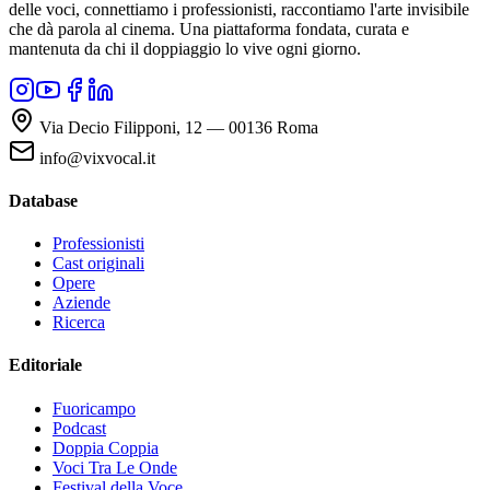
delle voci, connettiamo i professionisti, raccontiamo l'arte invisibile
che dà parola al cinema. Una piattaforma fondata, curata e
mantenuta da chi il doppiaggio lo vive ogni giorno.
Via Decio Filipponi, 12 — 00136 Roma
info@vixvocal.it
Database
Professionisti
Cast originali
Opere
Aziende
Ricerca
Editoriale
Fuoricampo
Podcast
Doppia Coppia
Voci Tra Le Onde
Festival della Voce