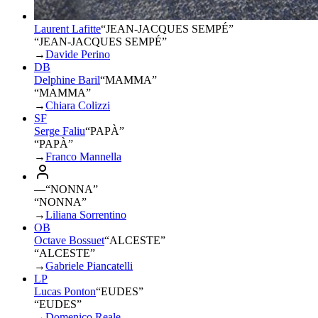
Laurent Lafitte
“
JEAN-JACQUES SEMPÉ
”
“JEAN-JACQUES SEMPÉ”
→
Davide Perino
DB
Delphine Baril
“
MAMMA
”
“MAMMA”
→
Chiara Colizzi
SF
Serge Faliu
“
PAPÀ
”
“PAPÀ”
→
Franco Mannella
—
“
NONNA
”
“NONNA”
→
Liliana Sorrentino
OB
Octave Bossuet
“
ALCESTE
”
“ALCESTE”
→
Gabriele Piancatelli
LP
Lucas Ponton
“
EUDES
”
“EUDES”
→
Domenico Reale