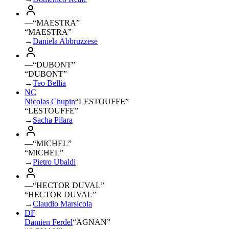
—
“
MAESTRA
”
“MAESTRA”
→
Daniela Abbruzzese
—
“
DUBONT
”
“DUBONT”
→
Teo Bellia
NC
Nicolas Chupin
“
LESTOUFFE
”
“LESTOUFFE”
→
Sacha Pilara
—
“
MICHEL
”
“MICHEL”
→
Pietro Ubaldi
—
“
HECTOR DUVAL
”
“HECTOR DUVAL”
→
Claudio Marsicola
DF
Damien Ferdel
“
AGNAN
”