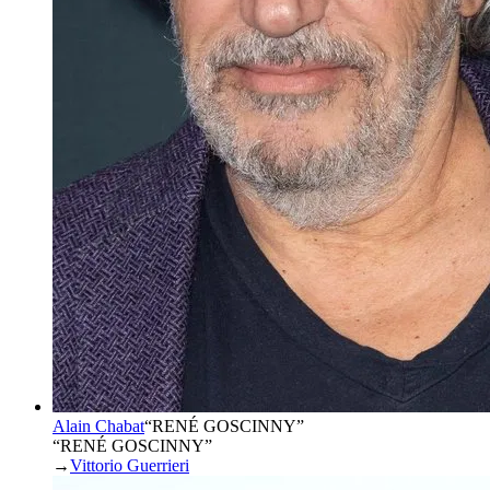
Alain Chabat
“
RENÉ GOSCINNY
”
“RENÉ GOSCINNY”
→
Vittorio Guerrieri