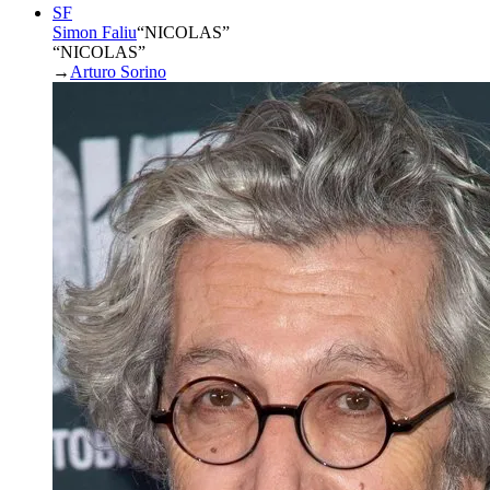
SF
Simon Faliu
“
NICOLAS
”
“NICOLAS”
→
Arturo Sorino