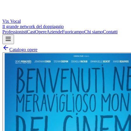
Vix
Vocal
Il grande network del doppiaggio
Professionisti
Cast
Opere
Aziende
Fuoricampo
Chi siamo
Contatti
Catalogo opere