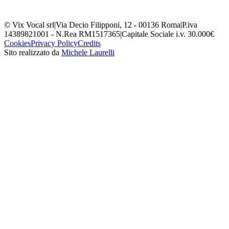
© Vix Vocal srl
|
Via Decio Filipponi, 12 - 00136 Roma
|
P.iva
14389821001 - N.Rea RM1517365
|
Capitale Sociale i.v. 30.000€
Cookies
Privacy Policy
Credits
Sito realizzato da
Michele Laurelli