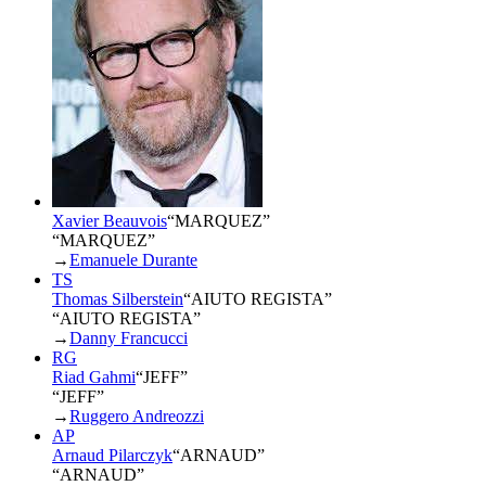
Xavier Beauvois
“
MARQUEZ
”
“MARQUEZ”
→
Emanuele Durante
TS
Thomas Silberstein
“
AIUTO REGISTA
”
“AIUTO REGISTA”
→
Danny Francucci
RG
Riad Gahmi
“
JEFF
”
“JEFF”
→
Ruggero Andreozzi
AP
Arnaud Pilarczyk
“
ARNAUD
”
“ARNAUD”