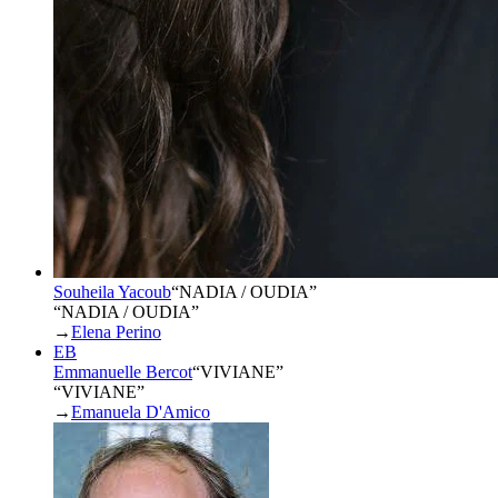
Souheila Yacoub
“
NADIA / OUDIA
”
“NADIA / OUDIA”
→
Elena Perino
EB
Emmanuelle Bercot
“
VIVIANE
”
“VIVIANE”
→
Emanuela D'Amico