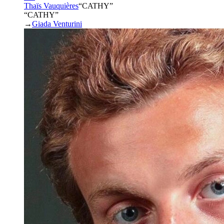
Thaïs Vauquières
“
CATHY
”
“CATHY”
→
Giada Venturini