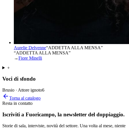
Aurelie Delvenne
“
ADDETTA ALLA MENSA
”
“ADDETTA ALLA MENSA”
→
Fiore Minelli
+
Voci di sfondo
Brusio · Attore ignoto
6
Torna al catalogo
Resta in contatto
Iscriviti a
Fuoricampo
, la newsletter del doppiaggio.
Storie di sala, interviste, novità del settore. Una volta al mese, niente