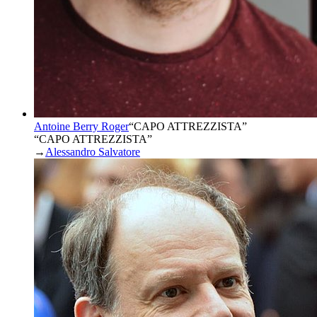
Antoine Berry Roger
“
CAPO ATTREZZISTA
”
“CAPO ATTREZZISTA”
→
Alessandro Salvatore