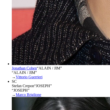
Jonathan Cohen
“
ALAIN / JIM
”
“ALAIN / JIM”
→
Vittorio Guerrieri
SC
Stefan Crepon
“
JOSEPH
”
“JOSEPH”
→
Marco Briglione