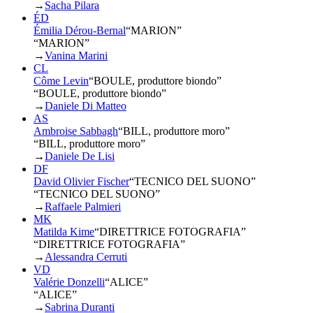
→
Sacha Pilara
ÉD
Émilia Dérou-Bernal
“
MARION
”
“MARION”
→
Vanina Marini
CL
Côme Levin
“
BOULE, produttore biondo
”
“BOULE, produttore biondo”
→
Daniele Di Matteo
AS
Ambroise Sabbagh
“
BILL, produttore moro
”
“BILL, produttore moro”
→
Daniele De Lisi
DF
David Olivier Fischer
“
TECNICO DEL SUONO
”
“TECNICO DEL SUONO”
→
Raffaele Palmieri
MK
Matilda Kime
“
DIRETTRICE FOTOGRAFIA
”
“DIRETTRICE FOTOGRAFIA”
→
Alessandra Cerruti
VD
Valérie Donzelli
“
ALICE
”
“ALICE”
→
Sabrina Duranti