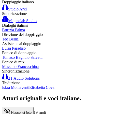
Doppiaggio italiano
Studio Arkì
Sonorizzazione
Magmalab Studio
Dialoghi italiani
Patrizia Palma
Direzione del doppiaggio
Teo Bellia
Assistente al doppiaggio
Luisa Paradiso
Fonico di doppiaggio
Tomaso Bagnulo Salvetti
Fonico di mix
Massimo Franceschina
Sincronizzazione
2T Audio Solutions
Traduzione
Iskra Monteventi
Elisabetta Cova
Attori originali e
voci italiane
.
19
ruoli
Nascondi foto