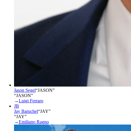
Jason Segel
“
JASON
”
“JASON”
→
Luigi Ferraro
JB
Jay Baruchel
“
JAY
”
“JAY”
→
Emiliano Ragno