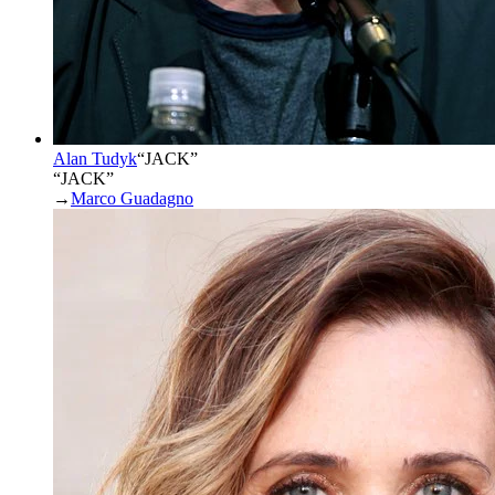
Alan Tudyk
“
JACK
”
“JACK”
→
Marco Guadagno