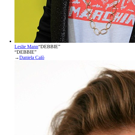
Leslie Mann
“
DEBBIE
”
“DEBBIE”
→
Daniela Calò