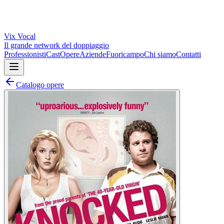
Vix
Vocal
Il grande network del doppiaggio
Professionisti
Cast
Opere
Aziende
Fuoricampo
Chi siamo
Contatti
Catalogo opere