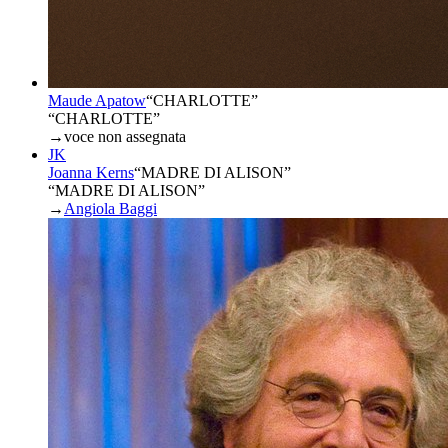
Maude Apatow
“
CHARLOTTE
”
“CHARLOTTE”
→
voce non assegnata
JK
Joanna Kerns
“
MADRE DI ALISON
”
“MADRE DI ALISON”
→
Angiola Baggi