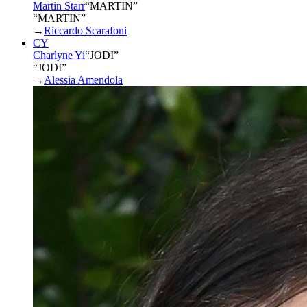
Martin Starr
“
MARTIN
”
“MARTIN”
→
Riccardo Scarafoni
CY
Charlyne Yi
“
JODI
”
“JODI”
→
Alessia Amendola