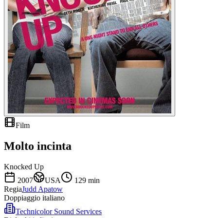
Film
Molto incinta
Knocked Up
2007
USA
129
min
Regia
Judd Apatow
Doppiaggio italiano
Technicolor Sound Services