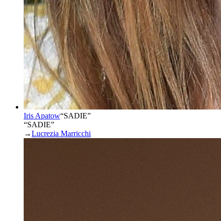
Iris Apatow
“
SADIE
”
“SADIE”
→
Lucrezia Marricchi