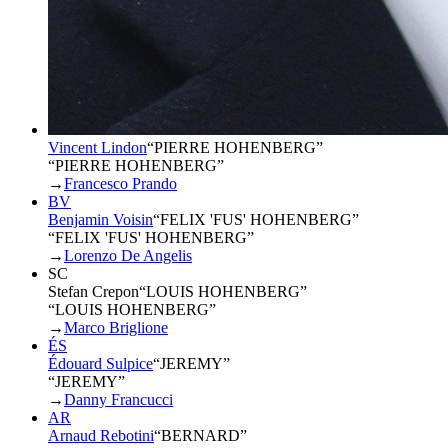
Vincent Lindon
“
PIERRE HOHENBERG
”
“PIERRE HOHENBERG”
→
Francesco Prando
BV
Benjamin Voisin
“
FELIX 'FUS' HOHENBERG
”
“FELIX 'FUS' HOHENBERG”
→
Lorenzo De Angelis
SC
Stefan Crepon
“
LOUIS HOHENBERG
”
“LOUIS HOHENBERG”
→
Marco Briglione
ÉS
Édouard Sulpice
“
JEREMY
”
“JEREMY”
→
Danny Francucci
AR
Arnaud Rebotini
“
BERNARD
”