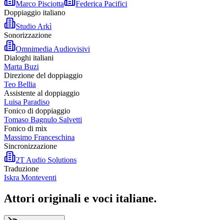
Marco Pisciotta
Federica Pacifici
Doppiaggio italiano
Studio Arkì
Sonorizzazione
Omnimedia Audiovisivi
Dialoghi italiani
Marta Buzi
Direzione del doppiaggio
Teo Bellia
Assistente al doppiaggio
Luisa Paradiso
Fonico di doppiaggio
Tomaso Bagnulo Salvetti
Fonico di mix
Massimo Franceschina
Sincronizzazione
2T Audio Solutions
Traduzione
Iskra Monteventi
Attori originali e
voci italiane
.