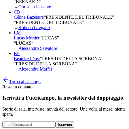
“BERNARD”
→
Christian Iansante
CB
Céline Bazelaire
“
PRESIDENTE DEL TRIBUNALE
”
“PRESIDENTE DEL TRIBUNALE”
→
Roberta Greganti
LM
Lucas Mortier
“
LUCAS
”
“LUCAS”
→
Alessandro Salvatore
BP
Béatrice Pérez
“
PRESIDE DELLA SORBONA
”
“PRESIDE DELLA SORBONA”
→
Alessandra Maffei
Torna al catalogo
Resta in contatto
Iscriviti a
Fuoricampo
, la newsletter del doppiaggio.
Storie di sala, interviste, novità del settore. Una volta al mese, niente
spam.
Iscrivimi