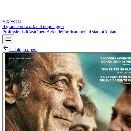
Vix
Vocal
Il grande network del doppiaggio
Professionisti
Cast
Opere
Aziende
Fuoricampo
Chi siamo
Contatti
Catalogo opere