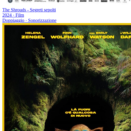
The Shrouds - Segreti sepolti
2024
·
Film
Doppiaggio · Sonorizzazione