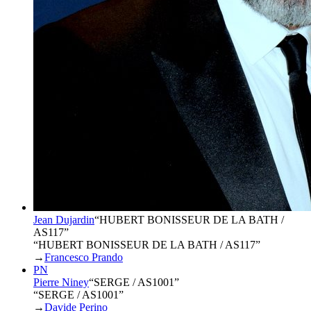
Jean Dujardin
“
HUBERT BONISSEUR DE LA BATH /
AS117
”
“HUBERT BONISSEUR DE LA BATH / AS117”
→
Francesco Prando
PN
Pierre Niney
“
SERGE / AS1001
”
“SERGE / AS1001”
→
Davide Perino