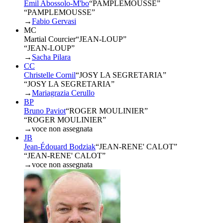
Emil Abossolo-M'bo
“
PAMPLEMOUSSE
”
“PAMPLEMOUSSE”
→
Fabio Gervasi
MC
Martial Courcier
“
JEAN-LOUP
”
“JEAN-LOUP”
→
Sacha Pilara
CC
Christelle Cornil
“
JOSY LA SEGRETARIA
”
“JOSY LA SEGRETARIA”
→
Mariagrazia Cerullo
BP
Bruno Paviot
“
ROGER MOULINIER
”
“ROGER MOULINIER”
→
voce non assegnata
JB
Jean-Édouard Bodziak
“
JEAN-RENE' CALOT
”
“JEAN-RENE' CALOT”
→
voce non assegnata