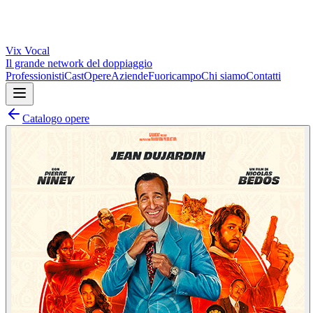
Vix
Vocal
Il grande network del doppiaggio
Professionisti
Cast
Opere
Aziende
Fuoricampo
Chi siamo
Contatti
Catalogo opere