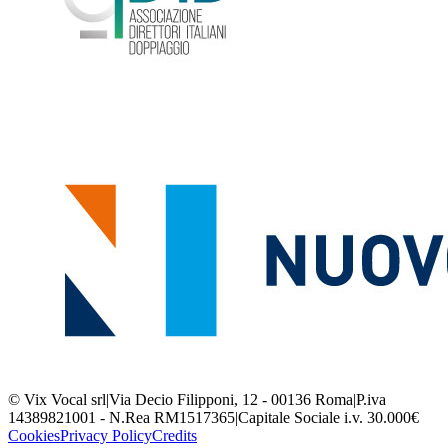
© Vix Vocal srl
|
Via Decio Filipponi, 12 - 00136 Roma
|
P.iva
14389821001 - N.Rea RM1517365
|
Capitale Sociale i.v. 30.000€
Cookies
Privacy Policy
Credits