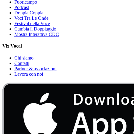
Fuoricampo
Podcast
Doppia Coppia
Voci Tra Le Onde
Festival della Voce
Cambia il Doppiaggio
Mostra Interattiva CDC
Vix Vocal
Chi siamo
Contatti
Partner & associazioni
Lavora con noi