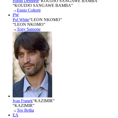
Habib Dembélé
“
KOUDJO SANGAWE BAMBA
”
“KOUDJO SANGAWE BAMBA”
→
Ennio Coltorti
PW
Pol White
“
LEON NKOMO
”
“LEON NKOMO”
→
Tony Sansone
Ivan Franek
“
KAZIMIR
”
“KAZIMIR”
→
Teo Bellia
EA