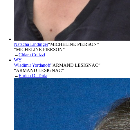
Natacha Lindinger
“
MICHELINE PIERSON
”
“MICHELINE PIERSON”
→
Chiara Colizzi
WY
Wladimir Yordanoff
“
ARMAND LESIGNAC
”
“ARMAND LESIGNAC”
→
Enrico Di Troia