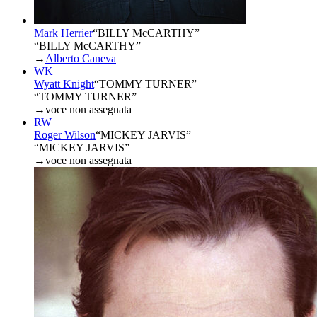
Mark Herrier
“
BILLY McCARTHY
”
“BILLY McCARTHY”
→
Alberto Caneva
WK
Wyatt Knight
“
TOMMY TURNER
”
“TOMMY TURNER”
→
voce non assegnata
RW
Roger Wilson
“
MICKEY JARVIS
”
“MICKEY JARVIS”
→
voce non assegnata