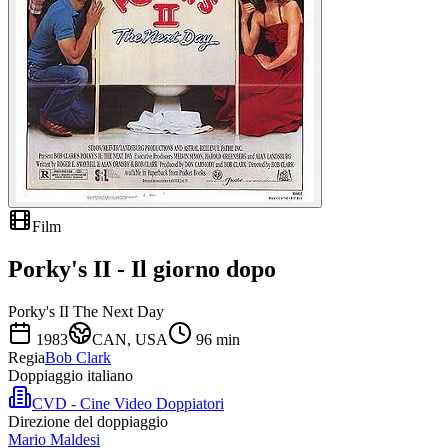
Film
Porky's II - Il giorno dopo
Porky's II The Next Day
1983
CAN, USA
96
min
Regia
Bob Clark
Doppiaggio italiano
CVD - Cine Video Doppiatori
Direzione del doppiaggio
Mario Maldesi