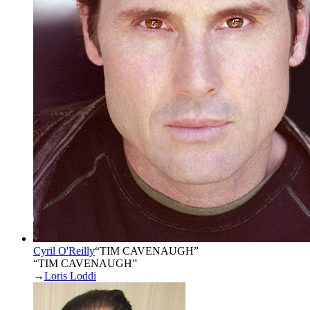
Cyril O'Reilly
“
TIM CAVENAUGH
”
“TIM CAVENAUGH”
→
Loris Loddi