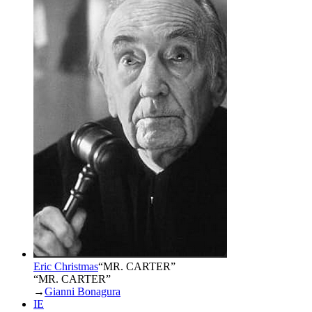
Eric Christmas
“
MR. CARTER
”
“MR. CARTER”
→
Gianni Bonagura
IE