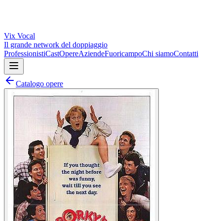
Vix
Vocal
Il grande network del doppiaggio
Professionisti
Cast
Opere
Aziende
Fuoricampo
Chi siamo
Contatti
Catalogo opere