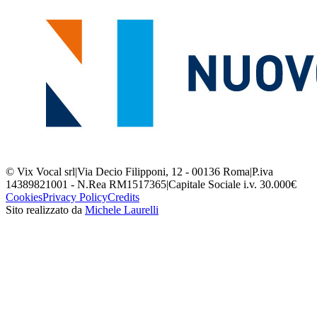
© Vix Vocal srl
|
Via Decio Filipponi, 12 - 00136 Roma
|
P.iva
14389821001 - N.Rea RM1517365
|
Capitale Sociale i.v. 30.000€
Cookies
Privacy Policy
Credits
Sito realizzato da
Michele Laurelli