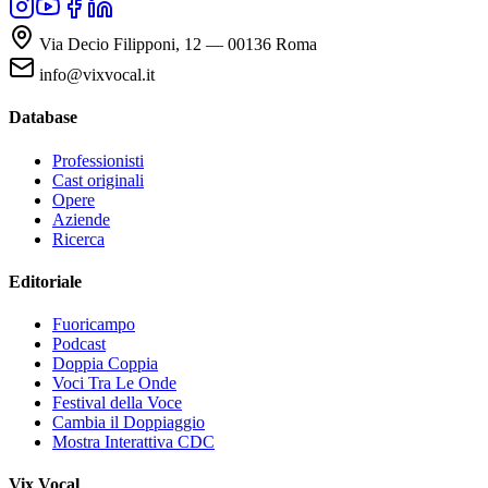
Via Decio Filipponi, 12 — 00136 Roma
info@vixvocal.it
Database
Professionisti
Cast originali
Opere
Aziende
Ricerca
Editoriale
Fuoricampo
Podcast
Doppia Coppia
Voci Tra Le Onde
Festival della Voce
Cambia il Doppiaggio
Mostra Interattiva CDC
Vix Vocal