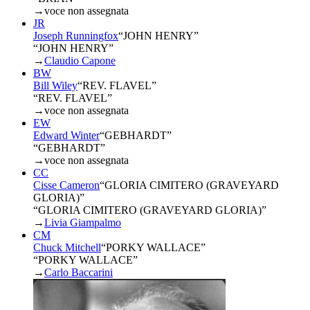
→
voce non assegnata
JR
Joseph Runningfox
“
JOHN HENRY
”
“JOHN HENRY”
→
Claudio Capone
BW
Bill Wiley
“
REV. FLAVEL
”
“REV. FLAVEL”
→
voce non assegnata
EW
Edward Winter
“
GEBHARDT
”
“GEBHARDT”
→
voce non assegnata
CC
Cisse Cameron
“
GLORIA CIMITERO (GRAVEYARD
GLORIA)
”
“GLORIA CIMITERO (GRAVEYARD GLORIA)”
→
Livia Giampalmo
CM
Chuck Mitchell
“
PORKY WALLACE
”
“PORKY WALLACE”
→
Carlo Baccarini