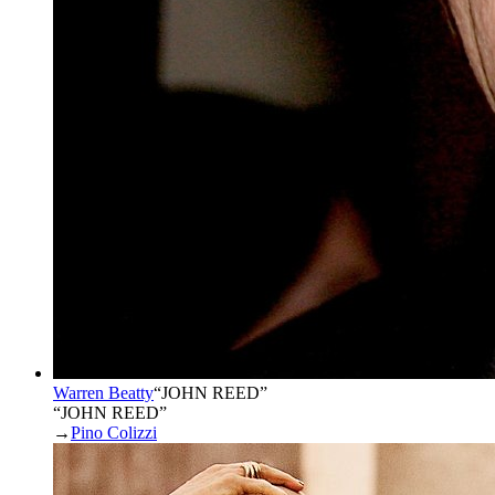
Warren Beatty
“
JOHN REED
”
“JOHN REED”
→
Pino Colizzi