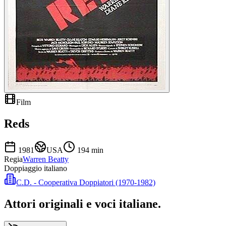
Film
Reds
1981
USA
194
min
Regia
Warren Beatty
Doppiaggio italiano
C.D. - Cooperativa Doppiatori (1970-1982)
Attori originali e
voci italiane
.