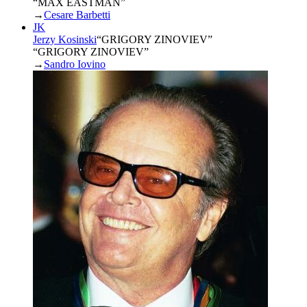
“MAX EASTMAN”
→
Cesare Barbetti
JK
Jerzy Kosinski
“
GRIGORY ZINOVIEV
”
“GRIGORY ZINOVIEV”
→
Sandro Iovino