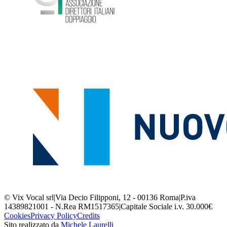
© Vix Vocal srl
|
Via Decio Filipponi, 12 - 00136 Roma
|
P.iva
14389821001 - N.Rea RM1517365
|
Capitale Sociale i.v. 30.000€
Cookies
Privacy Policy
Credits
Sito realizzato da
Michele Laurelli