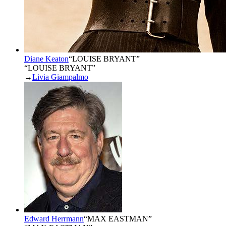
Diane Keaton
“
LOUISE BRYANT
”
“LOUISE BRYANT”
→
Livia Giampalmo
Edward Herrmann
“
MAX EASTMAN
”