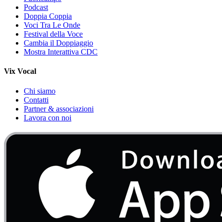
Podcast
Doppia Coppia
Voci Tra Le Onde
Festival della Voce
Cambia il Doppiaggio
Mostra Interattiva CDC
Vix Vocal
Chi siamo
Contatti
Partner & associazioni
Lavora con noi