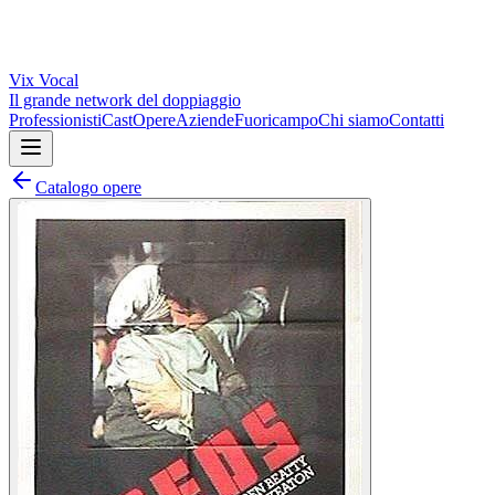
Vix
Vocal
Il grande network del doppiaggio
Professionisti
Cast
Opere
Aziende
Fuoricampo
Chi siamo
Contatti
Catalogo opere