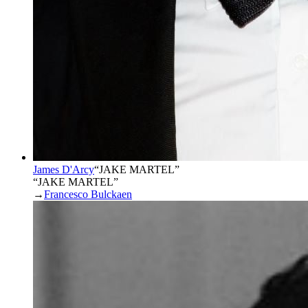
James D'Arcy
“
JAKE MARTEL
”
“JAKE MARTEL”
→
Francesco Bulckaen