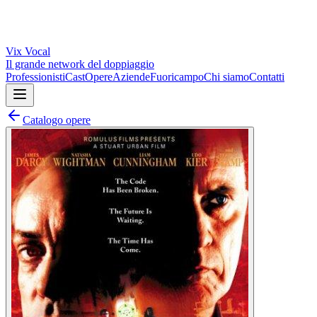
Vix
Vocal
Il grande network del doppiaggio
Professionisti
Cast
Opere
Aziende
Fuoricampo
Chi siamo
Contatti
Catalogo opere