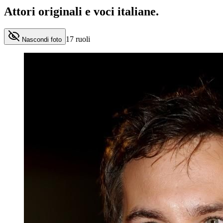
Attori originali e
voci italiane
.
17
ruoli
Nascondi foto