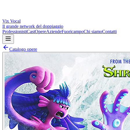
Vix
Vocal
Il grande network del doppiaggio
Professionisti
Cast
Opere
Aziende
Fuoricampo
Chi siamo
Contatti
Catalogo opere