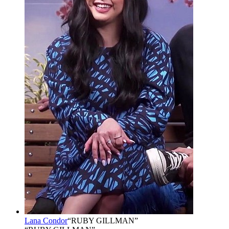
Lana Condor
“
RUBY GILLMAN
”