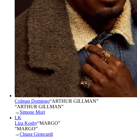
Colman Domingo
“
ARTHUR GILLMAN
”
“ARTHUR GILLMAN”
→
Simone Mori
LK
Liza Koshy
“
MARGO
”
“MARGO”
→
Chiara Gioncardi