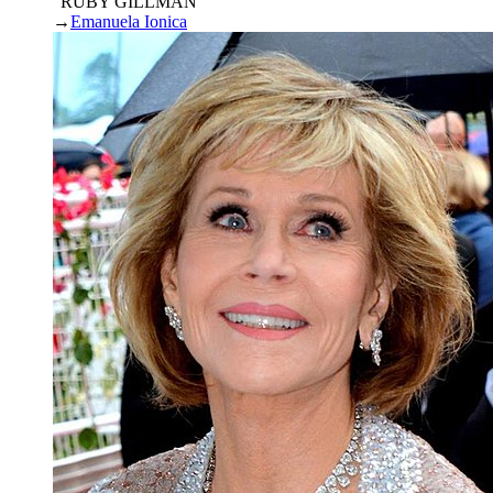
“RUBY GILLMAN”
→
Emanuela Ionica