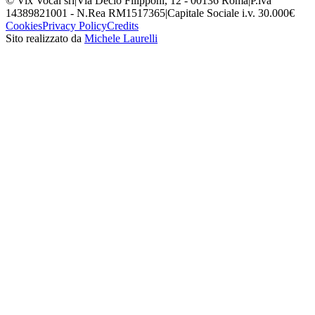
© Vix Vocal srl
|
Via Decio Filipponi, 12 - 00136 Roma
|
P.iva
14389821001 - N.Rea RM1517365
|
Capitale Sociale i.v. 30.000€
Cookies
Privacy Policy
Credits
Sito realizzato da
Michele Laurelli