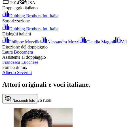
2014
USA
Doppiaggio italiano
Dubbing Brothers Int. Italia
Sonorizzazione
Dubbing Brothers Int. Italia
Dialoghi italiani
Philippe Morville
Alessandra Mozzi
Claudia Magini
Val
Direzione del doppiaggio
Laura Boccanera
Assistente al doppiaggio
Francesca Lucchese
Fonico di mix
Alberto Severini
Attori originali e
voci italiane
.
26
ruoli
Nascondi foto