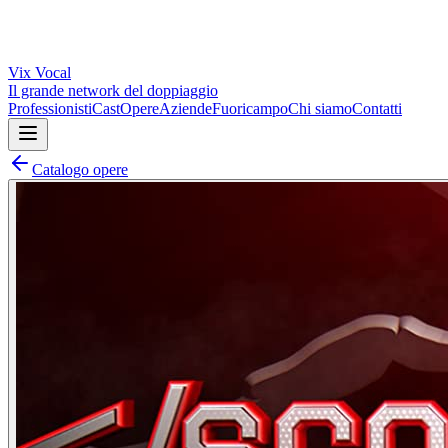
Vix
Vocal
Il grande network del doppiaggio
Professionisti
Cast
Opere
Aziende
Fuoricampo
Chi siamo
Contatti
Catalogo opere