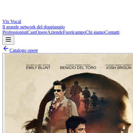
Vix
Vocal
Il grande network del doppiaggio
Professionisti
Cast
Opere
Aziende
Fuoricampo
Chi siamo
Contatti
Catalogo opere