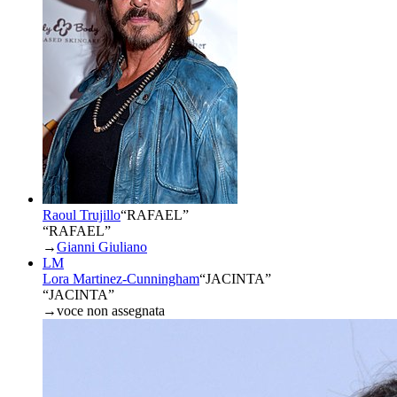
Raoul Trujillo
“
RAFAEL
”
“RAFAEL”
→
Gianni Giuliano
LM
Lora Martinez-Cunningham
“
JACINTA
”
“JACINTA”
→
voce non assegnata