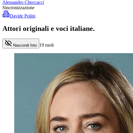
Alessandro Checcacci
Sincronizzazione
Davide Polini
Attori originali e
voci italiane
.
19
ruoli
Nascondi foto