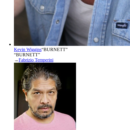
Kevin Wiggins
“
BURNETT
”
“BURNETT”
→
Fabrizio Temperini