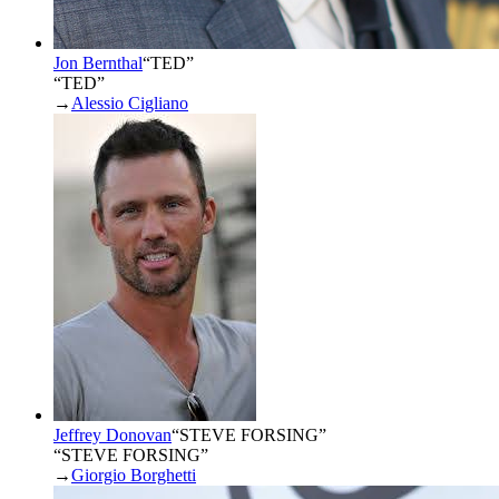
Jon Bernthal
“
TED
”
“TED”
→
Alessio Cigliano
Jeffrey Donovan
“
STEVE FORSING
”
“STEVE FORSING”
→
Giorgio Borghetti