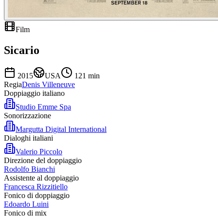
Film
Sicario
2015
USA
121
min
Regia
Denis Villeneuve
Doppiaggio italiano
Studio Emme Spa
Sonorizzazione
Margutta Digital International
Dialoghi italiani
Valerio Piccolo
Direzione del doppiaggio
Rodolfo Bianchi
Assistente al doppiaggio
Francesca Rizzitiello
Fonico di doppiaggio
Edoardo Luini
Fonico di mix