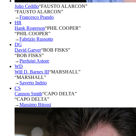
Julio Cedillo
“
FAUSTO ALARCON
”
“FAUSTO ALARCON”
→
Francesco Prando
HR
Hank Rogerson
“
PHIL COOPER
”
“PHIL COOPER”
→
Fabrizio Russotto
DG
David Garver
“
BOB FISKS
”
“BOB FISKS”
→
Pierluigi Astore
WD
Will D. Barnes III
“
MARSHALL
”
“MARSHALL”
→
Saverio Indrio
CS
Cannon Smith
“
CAPO DELTA
”
“CAPO DELTA”
→
Massimo Bitossi