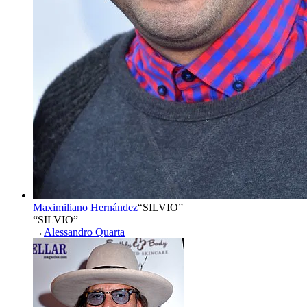
Maximiliano Hernández
“
SILVIO
”
“SILVIO”
→
Alessandro Quarta