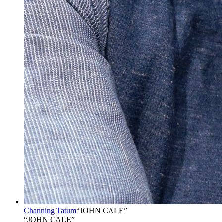
Channing Tatum
“
JOHN CALE
”
“JOHN CALE”