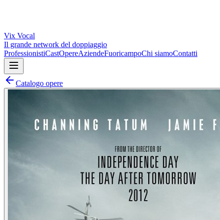
Vix
Vocal
Il grande network del doppiaggio
Professionisti
Cast
Opere
Aziende
Fuoricampo
Chi siamo
Contatti
Catalogo opere