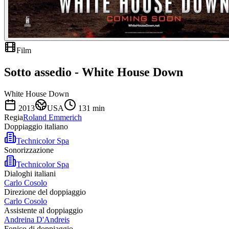
Film
Sotto assedio - White House Down
White House Down
2013
USA
131
min
Regia
Roland Emmerich
Doppiaggio italiano
Technicolor Spa
Sonorizzazione
Technicolor Spa
Dialoghi italiani
Carlo Cosolo
Direzione del doppiaggio
Carlo Cosolo
Assistente al doppiaggio
Andreina D'Andreis
Fonico di doppiaggio