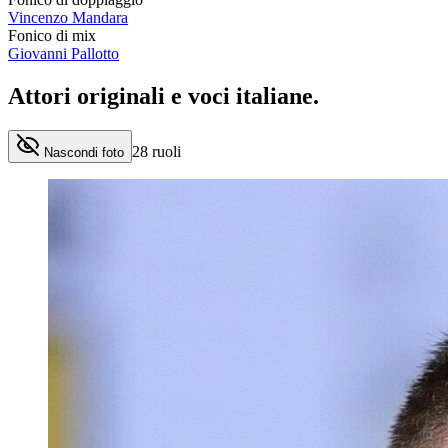
Vincenzo Mandara
Fonico di mix
Giovanni Pallotto
Attori originali e
voci italiane
.
28
ruoli
Nascondi foto