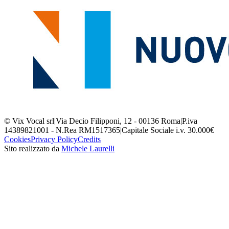
© Vix Vocal srl
|
Via Decio Filipponi, 12 - 00136 Roma
|
P.iva
14389821001 - N.Rea RM1517365
|
Capitale Sociale i.v. 30.000€
Cookies
Privacy Policy
Credits
Sito realizzato da
Michele Laurelli