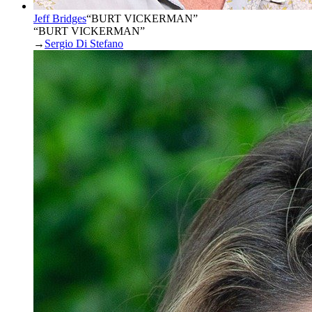
Jeff Bridges
“
BURT VICKERMAN
”
“BURT VICKERMAN”
→
Sergio Di Stefano