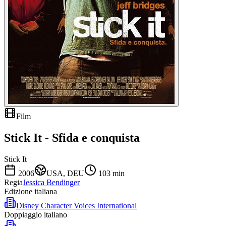
Film
Stick It - Sfida e conquista
Stick It
2006
USA, DEU
103
min
Regia
Jessica Bendinger
Edizione italiana
Disney Character Voices International
Doppiaggio italiano