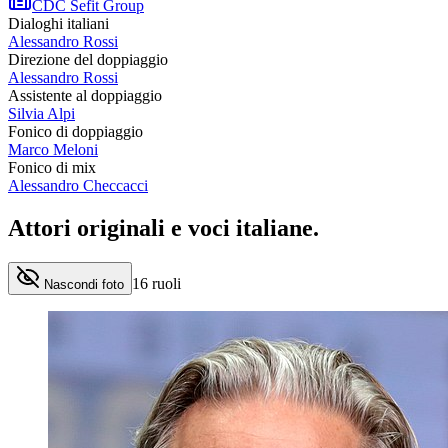
CDC Sefit Group
Dialoghi italiani
Alessandro Rossi
Direzione del doppiaggio
Alessandro Rossi
Assistente al doppiaggio
Silvia Alpi
Fonico di doppiaggio
Marco Meloni
Fonico di mix
Alessandro Checcacci
Attori originali e
voci italiane
.
16
ruoli
Nascondi foto