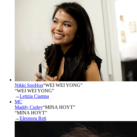
Nikki SooHoo
“
WEI WEI YONG
”
“WEI WEI YONG”
→
Letizia Ciampa
MC
Maddy Curley
“
MINA HOYT
”
“MINA HOYT”
→
Eleonora Reti