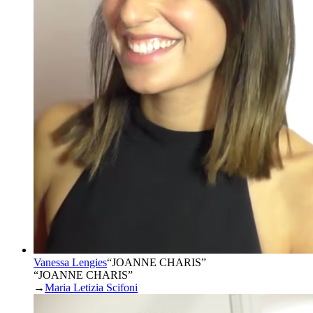
Vanessa Lengies
“
JOANNE CHARIS
”
“JOANNE CHARIS”
→
Maria Letizia Scifoni