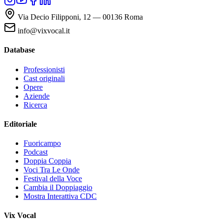
Via Decio Filipponi, 12 — 00136 Roma
info@vixvocal.it
Database
Professionisti
Cast originali
Opere
Aziende
Ricerca
Editoriale
Fuoricampo
Podcast
Doppia Coppia
Voci Tra Le Onde
Festival della Voce
Cambia il Doppiaggio
Mostra Interattiva CDC
Vix Vocal