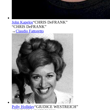
John Kapelos
“
CHRIS DeFRANK
”
“CHRIS DeFRANK”
→
Claudio Fattoretto
Polly Holliday
“
GIUDICE WESTREICH
”