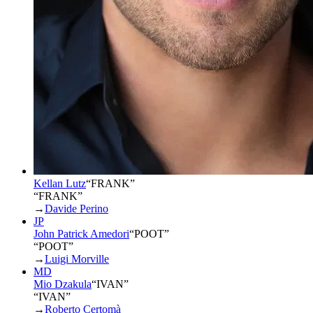
Kellan Lutz
“
FRANK
”
“FRANK”
→
Davide Perino
JP
John Patrick Amedori
“
POOT
”
“POOT”
→
Luigi Morville
MD
Mio Dzakula
“
IVAN
”
“IVAN”
→
Roberto Certomà