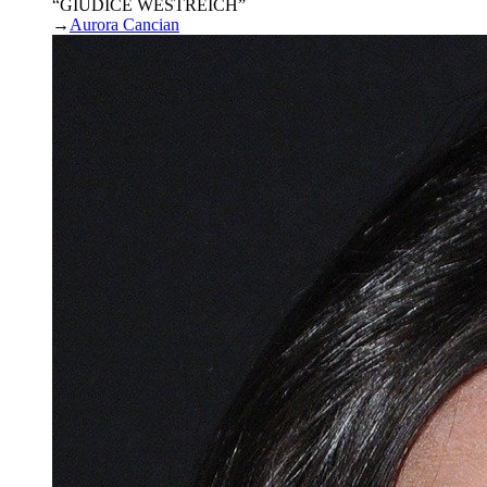
“GIUDICE WESTREICH”
→
Aurora Cancian