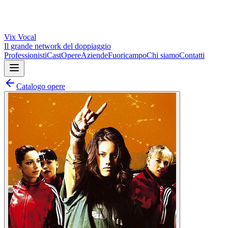
Vix
Vocal
Il grande network del doppiaggio
Professionisti
Cast
Opere
Aziende
Fuoricampo
Chi siamo
Contatti
Catalogo opere