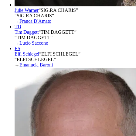
Julie Warner
“
SIG.RA CHARIS
”
“SIG.RA CHARIS”
→
Franca D'Amato
TD
Tim Daggett
“
TIM DAGGETT
”
“TIM DAGGETT”
→
Lucio Saccone
ES
Elfi Schlegel
“
ELFI SCHLEGEL
”
“ELFI SCHLEGEL”
→
Emanuela Baroni