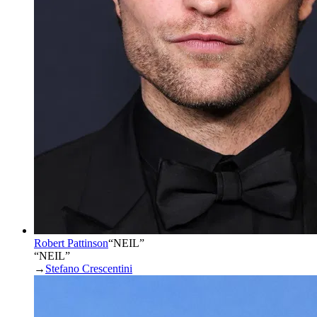
Robert Pattinson
“
NEIL
”
“NEIL”
→
Stefano Crescentini