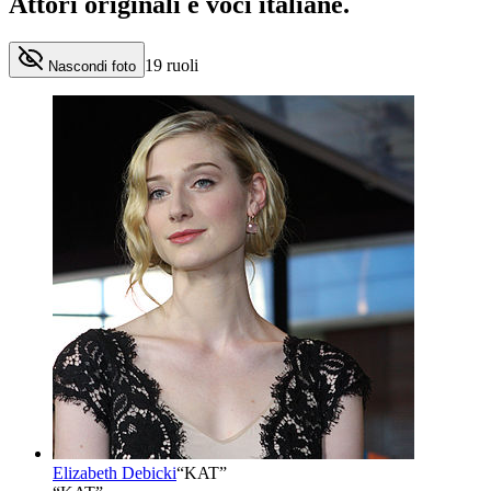
Attori originali e
voci italiane
.
19
ruoli
Nascondi foto
Elizabeth Debicki
“
KAT
”