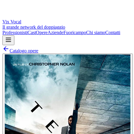
Vix
Vocal
Il grande network del doppiaggio
Professionisti
Cast
Opere
Aziende
Fuoricampo
Chi siamo
Contatti
Catalogo opere