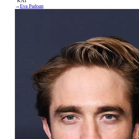
“KAT”
→
Eva Padoan