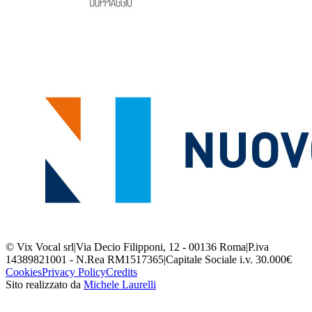
© Vix Vocal srl
|
Via Decio Filipponi, 12 - 00136 Roma
|
P.iva
14389821001 - N.Rea RM1517365
|
Capitale Sociale i.v. 30.000€
Cookies
Privacy Policy
Credits
Sito realizzato da
Michele Laurelli