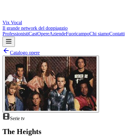
Vix
Vocal
Il grande network del doppiaggio
Professionisti
Cast
Opere
Aziende
Fuoricampo
Chi siamo
Contatti
Catalogo opere
Serie tv
The Heights