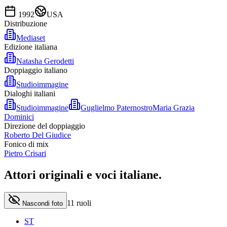
1992
USA
Distribuzione
Mediaset
Edizione italiana
Natasha Gerodetti
Doppiaggio italiano
Studioimmagine
Dialoghi italiani
Studioimmagine
Guglielmo Paternostro
Maria Grazia
Dominici
Direzione del doppiaggio
Roberto Del Giudice
Fonico di mix
Pietro Crisari
Attori originali e
voci italiane
.
11
ruoli
Nascondi foto
ST