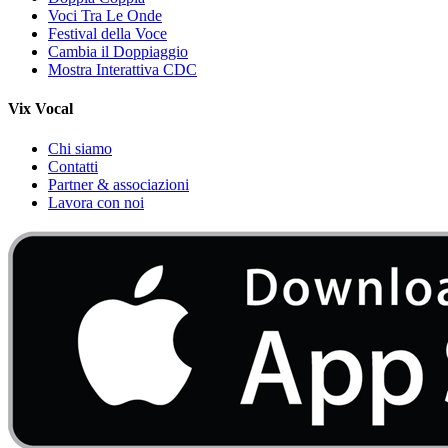
Voci Tra Le Onde
Festival della Voce
Cambia il Doppiaggio
Mostra Interattiva CDC
Vix Vocal
Chi siamo
Contatti
Partner & associazioni
Lavora con noi