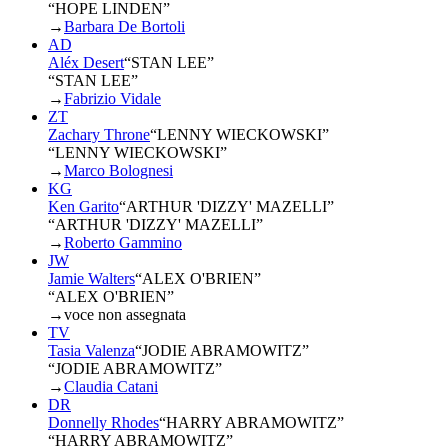
“HOPE LINDEN”
→
Barbara De Bortoli
AD
Aléx Desert
“
STAN LEE
”
“STAN LEE”
→
Fabrizio Vidale
ZT
Zachary Throne
“
LENNY WIECKOWSKI
”
“LENNY WIECKOWSKI”
→
Marco Bolognesi
KG
Ken Garito
“
ARTHUR 'DIZZY' MAZELLI
”
“ARTHUR 'DIZZY' MAZELLI”
→
Roberto Gammino
JW
Jamie Walters
“
ALEX O'BRIEN
”
“ALEX O'BRIEN”
→
voce non assegnata
TV
Tasia Valenza
“
JODIE ABRAMOWITZ
”
“JODIE ABRAMOWITZ”
→
Claudia Catani
DR
Donnelly Rhodes
“
HARRY ABRAMOWITZ
”
“HARRY ABRAMOWITZ”