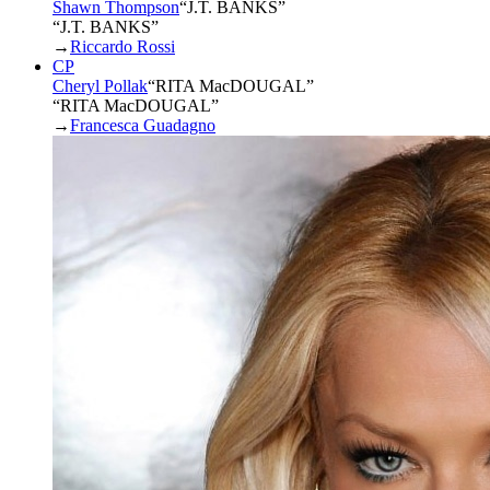
Shawn Thompson
“
J.T. BANKS
”
“J.T. BANKS”
→
Riccardo Rossi
CP
Cheryl Pollak
“
RITA MacDOUGAL
”
“RITA MacDOUGAL”
→
Francesca Guadagno