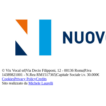
© Vix Vocal srl
|
Via Decio Filipponi, 12 - 00136 Roma
|
P.iva
14389821001 - N.Rea RM1517365
|
Capitale Sociale i.v. 30.000€
Cookies
Privacy Policy
Credits
Sito realizzato da
Michele Laurelli