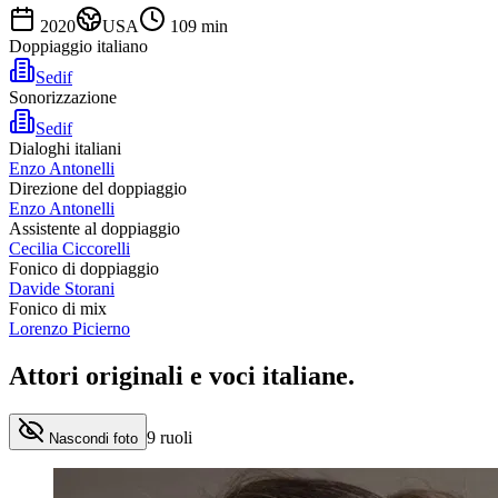
2020
USA
109
min
Doppiaggio italiano
Sedif
Sonorizzazione
Sedif
Dialoghi italiani
Enzo Antonelli
Direzione del doppiaggio
Enzo Antonelli
Assistente al doppiaggio
Cecilia Ciccorelli
Fonico di doppiaggio
Davide Storani
Fonico di mix
Lorenzo Picierno
Attori originali e
voci italiane
.
9
ruoli
Nascondi foto