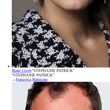
Blake Lively
“
STEPHANIE PATRICK
”
“STEPHANIE PATRICK”
→
Francesca Manicone