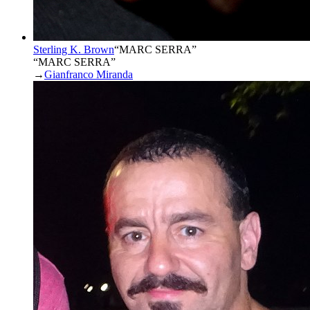
Sterling K. Brown
“
MARC SERRA
”
“MARC SERRA”
→
Gianfranco Miranda