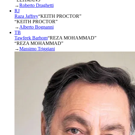
→
Roberto Draghetti
RJ
Raza Jaffrey
“
KEITH PROCTOR
”
“KEITH PROCTOR”
→
Alberto Bognanni
TB
Tawfeek Barhom
“
REZA MOHAMMAD
”
“REZA MOHAMMAD”
→
Massimo Triggiani