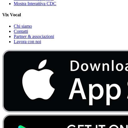
Mostra Interattiva CDC
Vix Vocal
Chi siamo
Contatti
Partner & associazioni
Lavora con noi