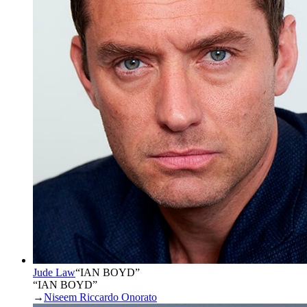
Jude Law
“
IAN BOYD
”
“IAN BOYD”
→
Niseem Riccardo Onorato