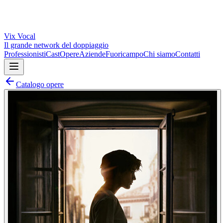
Vix
Vocal
Il grande network del doppiaggio
Professionisti
Cast
Opere
Aziende
Fuoricampo
Chi siamo
Contatti
Catalogo opere