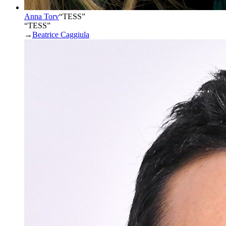
Anna Torv
“
TESS
”
“TESS”
→
Beatrice Caggiula