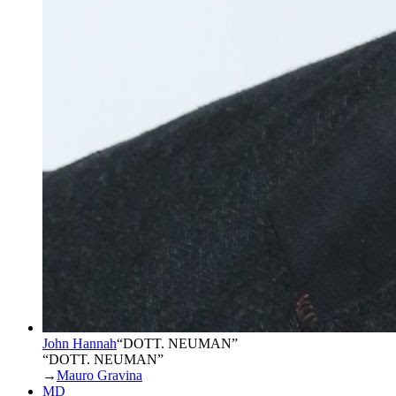
John Hannah
“
DOTT. NEUMAN
”
“DOTT. NEUMAN”
→
Mauro Gravina
MD