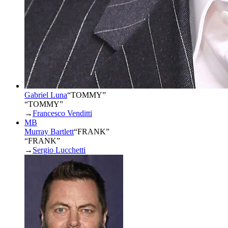
Gabriel Luna
“
TOMMY
”
“TOMMY”
→
Francesco Venditti
MB
Murray Bartlett
“
FRANK
”
“FRANK”
→
Sergio Lucchetti