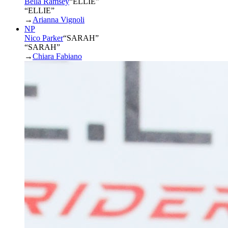
Bella Ramsey
“
ELLIE
”
“ELLIE”
→
Arianna Vignoli
NP
Nico Parker
“
SARAH
”
“SARAH”
→
Chiara Fabiano