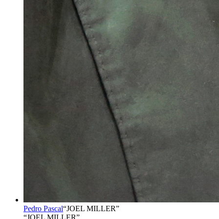
Pedro Pascal
“
JOEL MILLER
”
“JOEL MILLER”