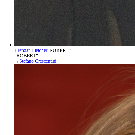
Brendan Fletcher
“
ROBERT
”
“ROBERT”
→
Stefano Crescentini