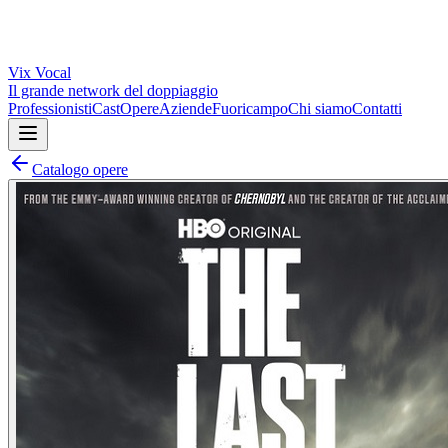
Vix
Vocal
Il grande network del doppiaggio
Professionisti
Cast
Opere
Aziende
Fuoricampo
Chi siamo
Contatti
Catalogo opere