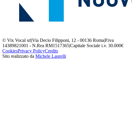
© Vix Vocal srl
|
Via Decio Filipponi, 12 - 00136 Roma
|
P.iva
14389821001 - N.Rea RM1517365
|
Capitale Sociale i.v. 30.000€
Cookies
Privacy Policy
Credits
Sito realizzato da
Michele Laurelli