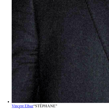
Vincent Elbaz
“
STÉPHANE
”