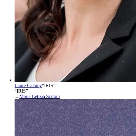
Laure Calamy
“
IRIS
”
“IRIS”
→
Maria Letizia Scifoni