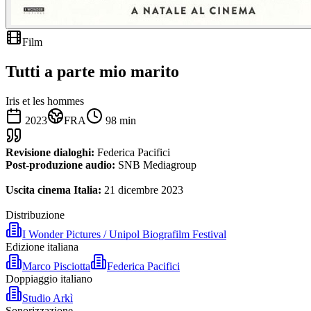
Film
Tutti a parte mio marito
Iris et les hommes
2023
FRA
98
min
Revisione dialoghi:
Federica Pacifici
Post-produzione audio:
SNB Mediagroup
Uscita cinema Italia:
21 dicembre 2023
Distribuzione
I Wonder Pictures / Unipol Biografilm Festival
Edizione italiana
Marco Pisciotta
Federica Pacifici
Doppiaggio italiano
Studio Arkì
Sonorizzazione