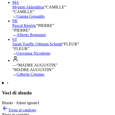
MA
Myriem Akheddiou
“
CAMILLE
”
“CAMILLE”
→
Gianna Gesualdo
PR
Pascal Rénéric
“
PIERRE
”
“PIERRE”
→
Alberto Bognanni
ST
Sarah Touffic Othman-Schmitt
“
FLEUR
”
“FLEUR”
→
Giovanna Nicodemo
—
“
MADRE AUGUSTIN
”
“MADRE AUGUSTIN”
→
Gilberta Crispino
+
Voci di sfondo
Brusio · Attore ignoto
1
Torna al catalogo
Resta in contatto