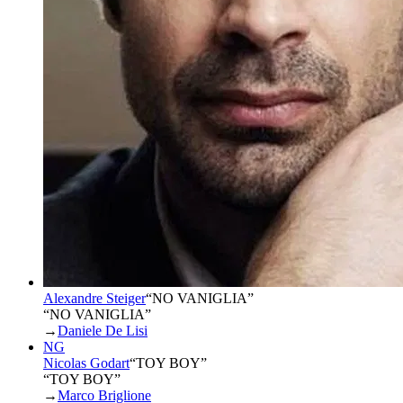
Alexandre Steiger
“
NO VANIGLIA
”
“NO VANIGLIA”
→
Daniele De Lisi
NG
Nicolas Godart
“
TOY BOY
”
“TOY BOY”
→
Marco Briglione