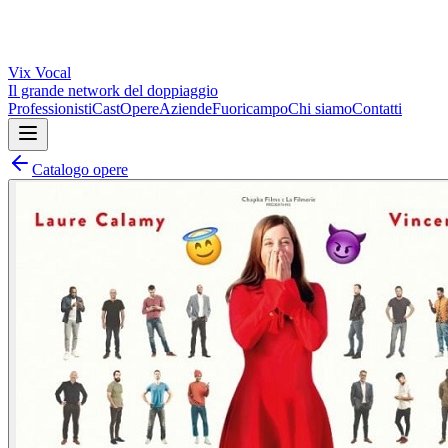
Vix
Vocal
Il grande network del doppiaggio
Professionisti
Cast
Opere
Aziende
Fuoricampo
Chi siamo
Contatti
Catalogo opere