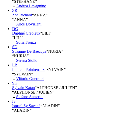
“STÉPHANE”
→
Andrea Lavagnino
ZR
Zoé Richard
“
ANNA
”
“ANNA”
→
Alice Doviziani
DC
Daphné Crepieux
“
LILI
”
“LILI”
→
Sofia Fronzi
SD
Suzanne De Baecque
“
NURIA
”
“NURIA”
→
Serena Stollo
LP
Laurent Pointrenaux
“
SYLVAIN
”
“SYLVAIN”
→
Vittorio Guerrieri
SK
Sylvain Katan
“
ALPHONSE / JULIEN
”
“ALPHONSE / JULIEN”
→
Stefano Santerini
IS
Ismaël Sy Savané
“
ALADIN
”
“ALADIN”