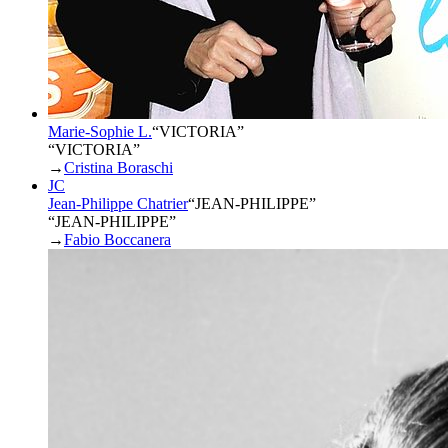
Marie-Sophie L.
“
VICTORIA
”
“VICTORIA”
→
Cristina Boraschi
JC
Jean-Philippe Chatrier
“
JEAN-PHILIPPE
”
“JEAN-PHILIPPE”
→
Fabio Boccanera