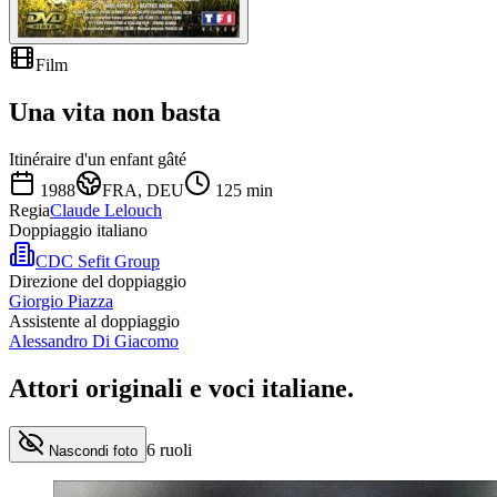
Film
Una vita non basta
Itinéraire d'un enfant gâté
1988
FRA, DEU
125
min
Regia
Claude Lelouch
Doppiaggio italiano
CDC Sefit Group
Direzione del doppiaggio
Giorgio Piazza
Assistente al doppiaggio
Alessandro Di Giacomo
Attori originali e
voci italiane
.
6
ruoli
Nascondi foto