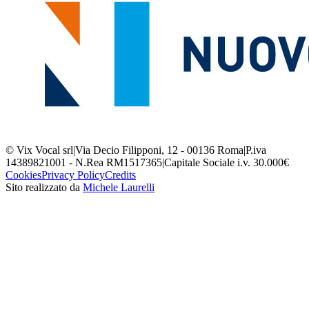
© Vix Vocal srl
|
Via Decio Filipponi, 12 - 00136 Roma
|
P.iva
14389821001 - N.Rea RM1517365
|
Capitale Sociale i.v. 30.000€
Cookies
Privacy Policy
Credits
Sito realizzato da
Michele Laurelli