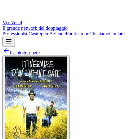
Vix
Vocal
Il grande network del doppiaggio
Professionisti
Cast
Opere
Aziende
Fuoricampo
Chi siamo
Contatti
Catalogo opere