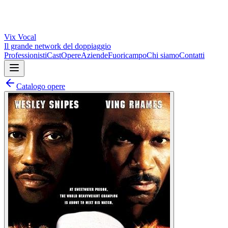
Vix
Vocal
Il grande network del doppiaggio
Professionisti
Cast
Opere
Aziende
Fuoricampo
Chi siamo
Contatti
Catalogo opere