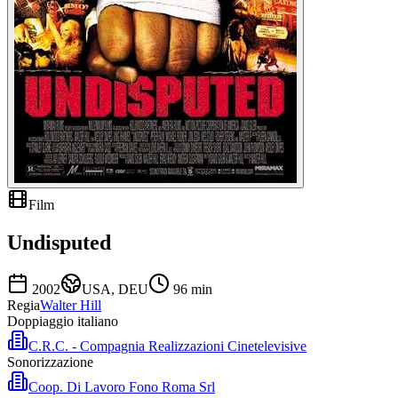
Film
Undisputed
2002
USA, DEU
96
min
Regia
Walter Hill
Doppiaggio italiano
C.R.C. - Compagnia Realizzazioni Cinetelevisive
Sonorizzazione
Coop. Di Lavoro Fono Roma Srl