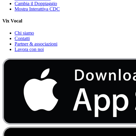
Cambia il Doppiaggio
Mostra Interattiva CDC
Vix Vocal
Chi siamo
Contatti
Partner & associazioni
Lavora con noi