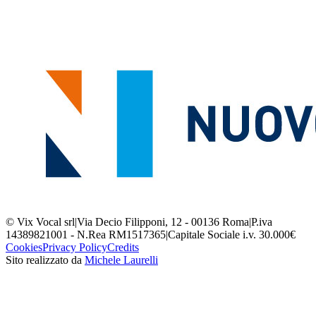
© Vix Vocal srl
|
Via Decio Filipponi, 12 - 00136 Roma
|
P.iva
14389821001 - N.Rea RM1517365
|
Capitale Sociale i.v. 30.000€
Cookies
Privacy Policy
Credits
Sito realizzato da
Michele Laurelli