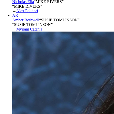
Nicholas Elia
“
MIKE RIVERS
”
“MIKE RIVERS”
→
Alex Polidori
AR
Amber Rothwell
“
SUSIE TOMLINSON
”
“SUSIE TOMLINSON”
→
Myriam Catania