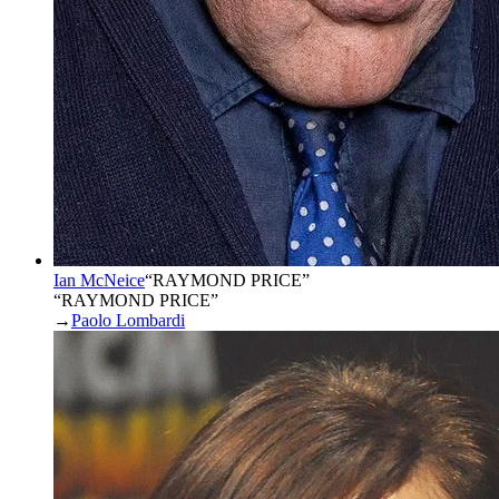
Ian McNeice
“
RAYMOND PRICE
”
“RAYMOND PRICE”
→
Paolo Lombardi