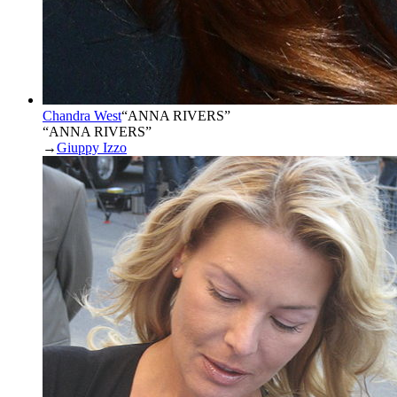
Chandra West
“
ANNA RIVERS
”
“ANNA RIVERS”
→
Giuppy Izzo