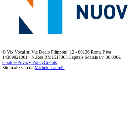
© Vix Vocal srl
|
Via Decio Filipponi, 12 - 00136 Roma
|
P.iva
14389821001 - N.Rea RM1517365
|
Capitale Sociale i.v. 30.000€
Cookies
Privacy Policy
Credits
Sito realizzato da
Michele Laurelli