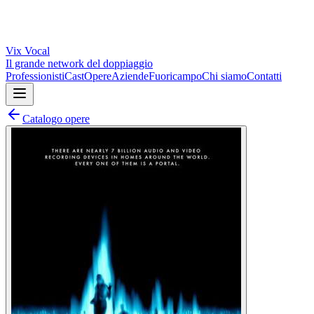
Vix
Vocal
Il grande network del doppiaggio
Professionisti
Cast
Opere
Aziende
Fuoricampo
Chi siamo
Contatti
Catalogo opere