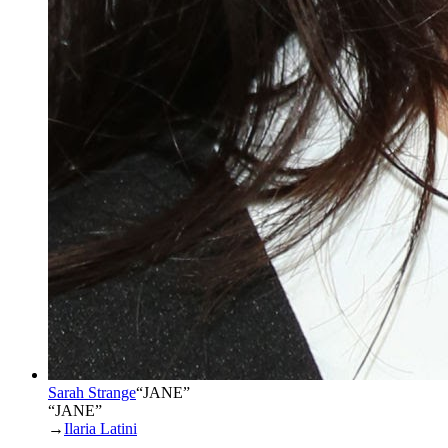
Sarah Strange
“
JANE
”
“JANE”
→
Ilaria Latini