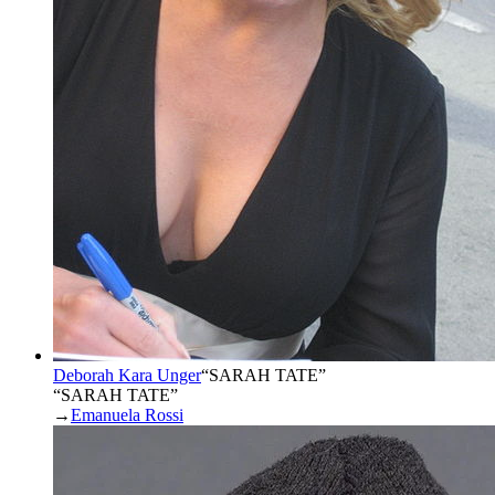
Deborah Kara Unger
“
SARAH TATE
”
“SARAH TATE”
→
Emanuela Rossi