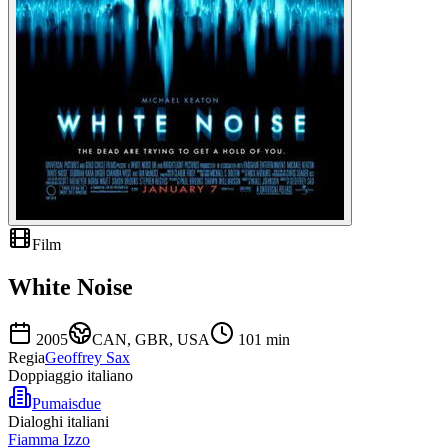
Film
White Noise
2005
CAN, GBR, USA
101
min
Regia
Geoffrey Sax
Doppiaggio italiano
Pumaisdue
Dialoghi italiani
Fiamma Izzo