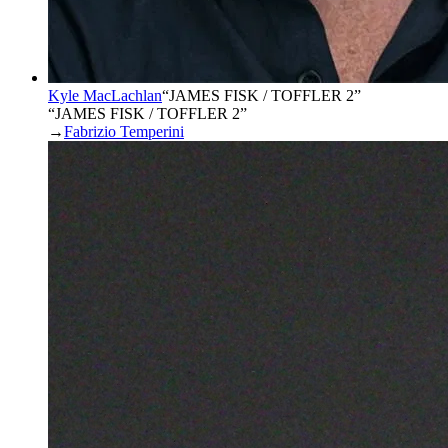
Kyle MacLachlan
“
JAMES FISK / TOFFLER 2
”
“JAMES FISK / TOFFLER 2”
→
Fabrizio Temperini