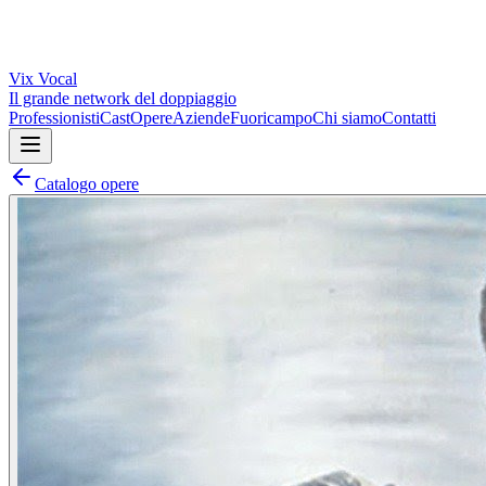
Vix
Vocal
Il grande network del doppiaggio
Professionisti
Cast
Opere
Aziende
Fuoricampo
Chi siamo
Contatti
Catalogo opere