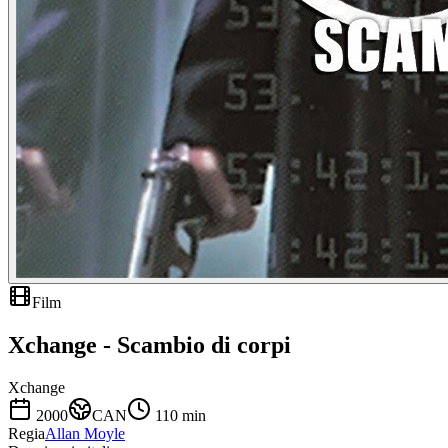
Film
Xchange - Scambio di corpi
Xchange
2000
CAN
110
min
Regia
Allan Moyle