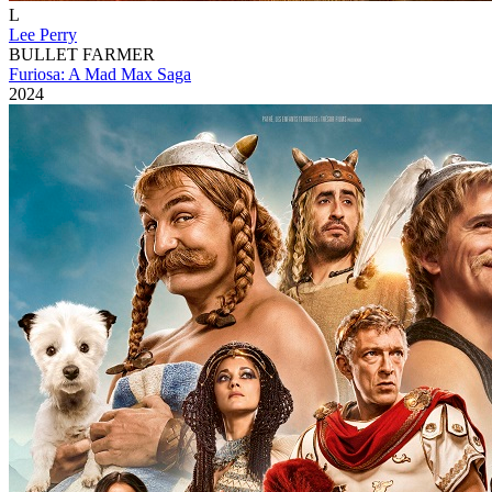
L
Lee Perry
BULLET FARMER
Furiosa: A Mad Max Saga
2024