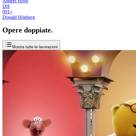
Anders Hove
DH
09
1
×
Donald Högberg
Opere
doppiate
.
Mostra tutte le lavorazioni