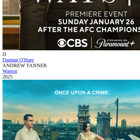
D
Damian O'Hare
ANDREW TANNER
Watson
2025