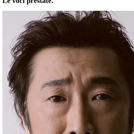
Le voci
prestate
.