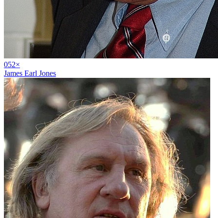
05
2
×
James Earl Jones