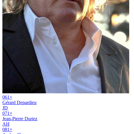
06
1
×
Gérard Depardieu
JD
07
1
×
Jean-Pierre Duriez
AH
08
1
×