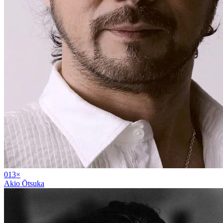
01
3
×
Akio Ōtsuka