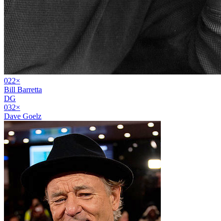
02
2
×
Bill Barretta
DG
03
2
×
Dave Goelz