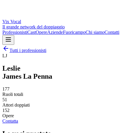
Vix
Vocal
Il grande network del doppiaggio
Professionisti
Cast
Opere
Aziende
Fuoricampo
Chi siamo
Contatti
Tutti i professionisti
LJ
Leslie
James La Penna
177
Ruoli totali
51
Attori doppiati
152
Opere
Contatta