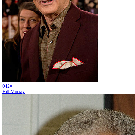
04
2
×
Bill Murray