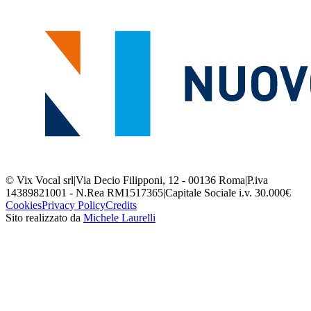
© Vix Vocal srl
|
Via Decio Filipponi, 12 - 00136 Roma
|
P.iva
14389821001 - N.Rea RM1517365
|
Capitale Sociale i.v. 30.000€
Cookies
Privacy Policy
Credits
Sito realizzato da
Michele Laurelli