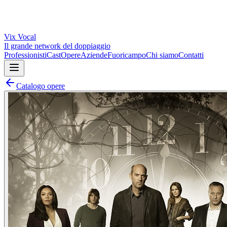
Vix
Vocal
Il grande network del doppiaggio
Professionisti
Cast
Opere
Aziende
Fuoricampo
Chi siamo
Contatti
Catalogo opere