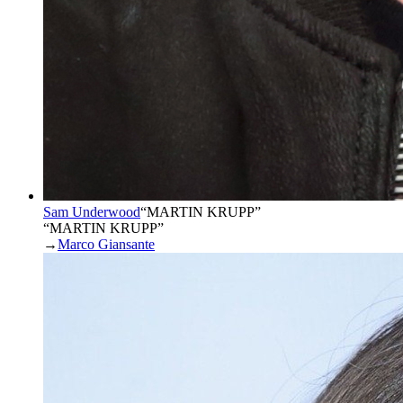
Sam Underwood
“
MARTIN KRUPP
”
“MARTIN KRUPP”
→
Marco Giansante