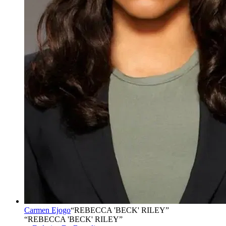
Carmen Ejogo
“
REBECCA 'BECK' RILEY
”
“REBECCA 'BECK' RILEY”