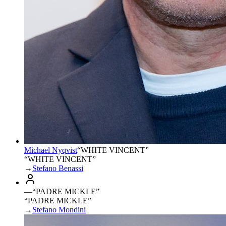
Michael Nyqvist
“
WHITE VINCENT
”
“WHITE VINCENT”
→
Stefano Benassi
—
“
PADRE MICKLE
”
“PADRE MICKLE”
→
Stefano Mondini