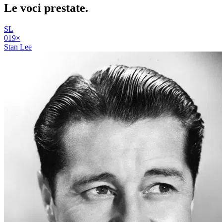
Le voci
prestate
.
SL
01
9
×
Stan Lee