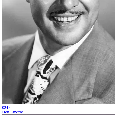
02
4
×
Don Ameche