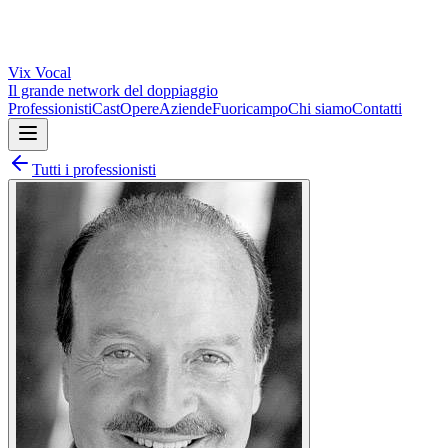
Vix
Vocal
Il grande network del doppiaggio
Professionisti
Cast
Opere
Aziende
Fuoricampo
Chi siamo
Contatti
Tutti i professionisti