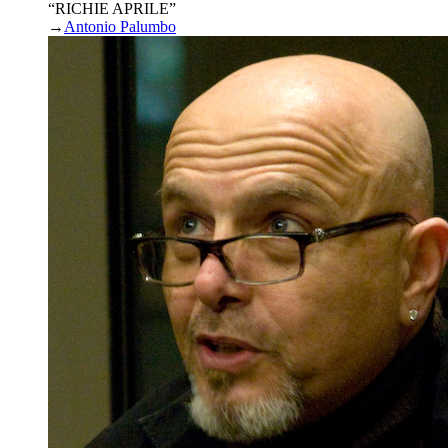
“RICHIE APRILE”
→
Antonio Palumbo