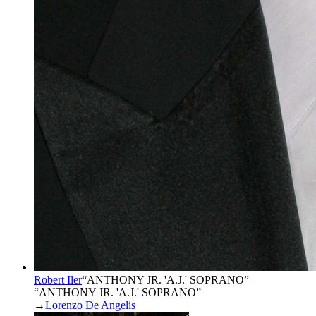
Robert Iler
“
ANTHONY JR. 'A.J.' SOPRANO
”
“ANTHONY JR. 'A.J.' SOPRANO”
→
Lorenzo De Angelis