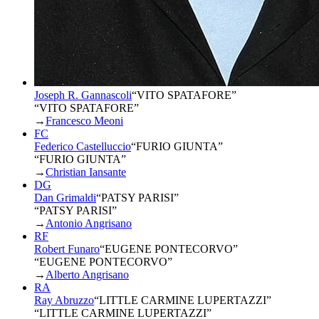
Joseph R. Gannascoli
“
VITO SPATAFORE
”
“VITO SPATAFORE”
→
Francesco Meoni
FC
Federico Castelluccio
“
FURIO GIUNTA
”
“FURIO GIUNTA”
→
Christian Iansante
DG
Dan Grimaldi
“
PATSY PARISI
”
“PATSY PARISI”
→
Antonio Angrisano
RF
Robert Funaro
“
EUGENE PONTECORVO
”
“EUGENE PONTECORVO”
→
Alberto Angrisano
RA
Ray Abruzzo
“
LITTLE CARMINE LUPERTAZZI
”
“LITTLE CARMINE LUPERTAZZI”