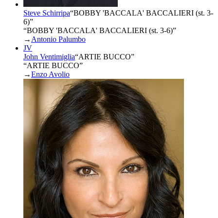
Steve Schirripa
“
BOBBY 'BACCALA' BACCALIERI (st. 3-
6)
”
“BOBBY 'BACCALA' BACCALIERI (st. 3-6)”
→
Antonio Palumbo
JV
John Ventimiglia
“
ARTIE BUCCO
”
“ARTIE BUCCO”
→
Enzo Avolio