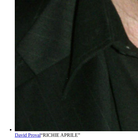
David Proval
“
RICHIE APRILE
”