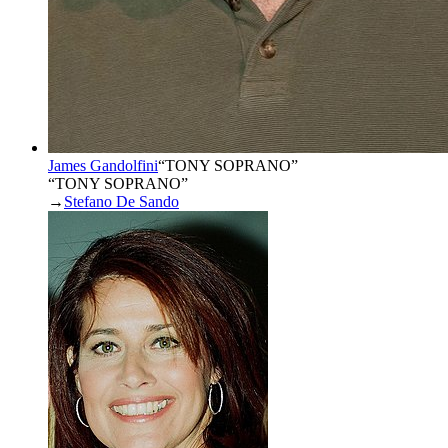
James Gandolfini
“
TONY SOPRANO
”
“TONY SOPRANO”
→
Stefano De Sando