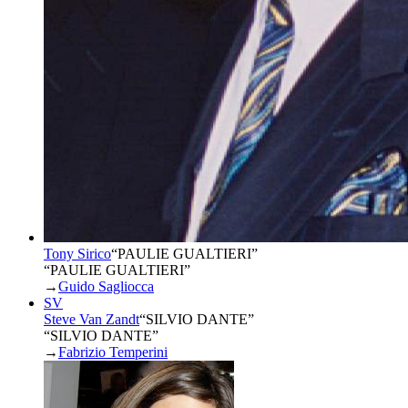
Tony Sirico
“
PAULIE GUALTIERI
”
“PAULIE GUALTIERI”
→
Guido Sagliocca
SV
Steve Van Zandt
“
SILVIO DANTE
”
“SILVIO DANTE”
→
Fabrizio Temperini