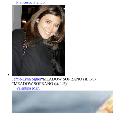
→
Francesco Prando
Jamie-Lynn Sigler
“
MEADOW SOPRANO (st. 1-5)
”
“MEADOW SOPRANO (st. 1-5)”
→
Valentina Mari