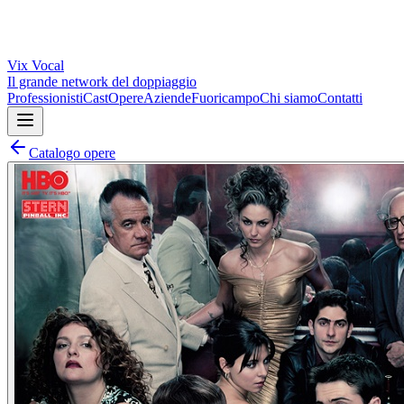
Vix
Vocal
Il grande network del doppiaggio
Professionisti
Cast
Opere
Aziende
Fuoricampo
Chi siamo
Contatti
Catalogo opere