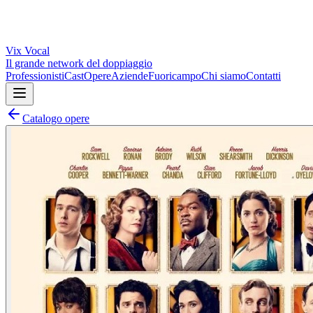
Vix
Vocal
Il grande network del doppiaggio
Professionisti
Cast
Opere
Aziende
Fuoricampo
Chi siamo
Contatti
Catalogo opere