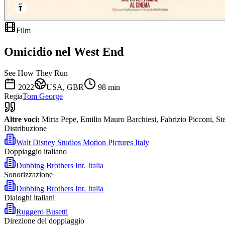
Film
Omicidio nel West End
See How They Run
2022
USA, GBR
98
min
Regia
Tom George
Altre voci:
Mirta Pepe, Emilio Mauro Barchiesi, Fabrizio Picconi, Stef
Distribuzione
Walt Disney Studios Motion Pictures Italy
Doppiaggio italiano
Dubbing Brothers Int. Italia
Sonorizzazione
Dubbing Brothers Int. Italia
Dialoghi italiani
Ruggero Busetti
Direzione del doppiaggio