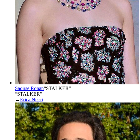
Saoirse Ronan
“
STALKER
”
“STALKER”
→
Erica Necci