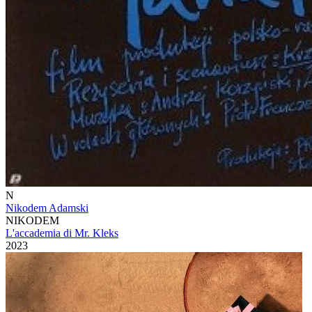
N
Nikodem Adamski
NIKODEM
L'accademia di Mr. Kleks
2023