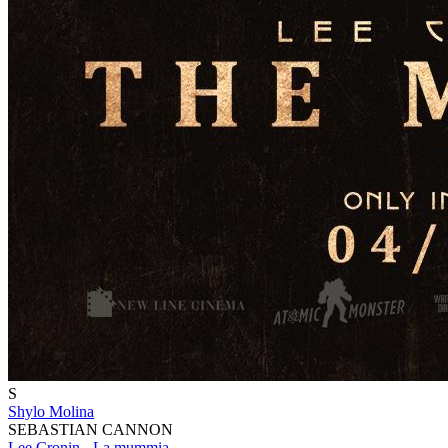
S
Shylo Molina
SEBASTIAN CANNON
Lee Cronin - La mummia