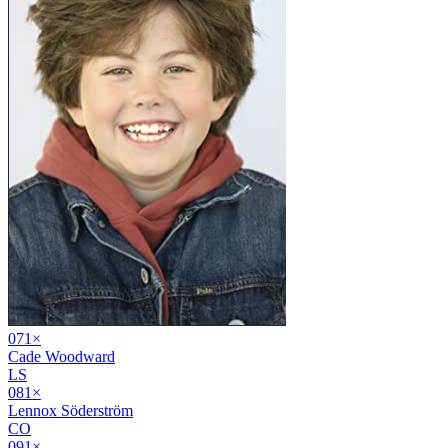
07
1
×
Cade Woodward
LS
08
1
×
Lennox Söderström
CO
09
1
×