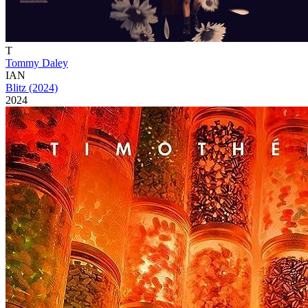
T
Tommy Daley
IAN
Blitz (2024)
2024