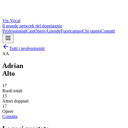
Vix
Vocal
Il grande network del doppiaggio
Professionisti
Cast
Opere
Aziende
Fuoricampo
Chi siamo
Contatti
Tutti i professionisti
AA
Adrian
Alto
17
Ruoli totali
15
Attori doppiati
17
Opere
Contatta