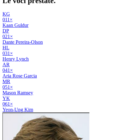
Le voci
prestate
.
KG
01
1
×
Kaan Guldur
DP
02
1
×
Dante Pereira-Olson
HL
03
1
×
Henry Lynch
AR
04
1
×
Aria Rose Garcia
MR
05
1
×
Mason Ramsey
YK
06
1
×
Yeon-Ung Kim