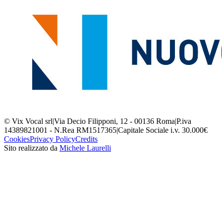
© Vix Vocal srl
|
Via Decio Filipponi, 12 - 00136 Roma
|
P.iva
14389821001 - N.Rea RM1517365
|
Capitale Sociale i.v. 30.000€
Cookies
Privacy Policy
Credits
Sito realizzato da
Michele Laurelli