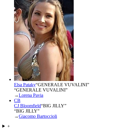
Elsa Pataky
“
GENERALE VUVALINI
”
“GENERALE VUVALINI”
→
Lorena Pavia
CB
CJ Bloomfield
“
BIG JILLY
”
“BIG JILLY”
→
Giacomo Bartoccioli
+