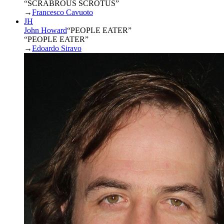
“SCRABROUS SCROTUS”
→
Francesco Cavuoto
JH
John Howard
“
PEOPLE EATER
”
“PEOPLE EATER”
→
Edoardo Siravo