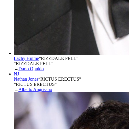
Lachy Hulme
“
RIZZDALE PELL
”
“RIZZDALE PELL”
→
Dario Oppido
NJ
Nathan Jones
“
RICTUS ERECTUS
”
“RICTUS ERECTUS”
→
Alberto Angrisano