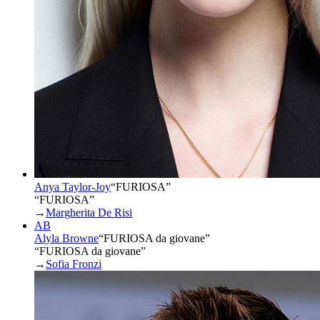
Anya Taylor-Joy
“
FURIOSA
”
“FURIOSA”
→
Margherita De Risi
AB
Alyla Browne
“
FURIOSA da giovane
”
“FURIOSA da giovane”
→
Sofia Fronzi