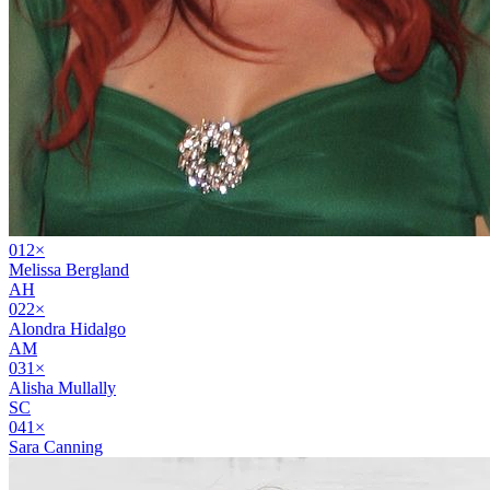
01
2
×
Melissa Bergland
AH
02
2
×
Alondra Hidalgo
AM
03
1
×
Alisha Mullally
SC
04
1
×
Sara Canning