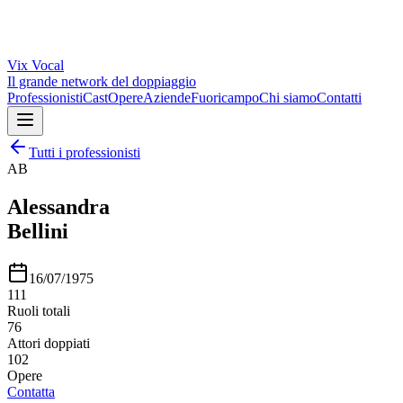
Vix
Vocal
Il grande network del doppiaggio
Professionisti
Cast
Opere
Aziende
Fuoricampo
Chi siamo
Contatti
Tutti i professionisti
AB
Alessandra
Bellini
16/07/1975
111
Ruoli totali
76
Attori doppiati
102
Opere
Contatta