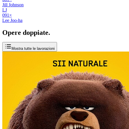
Jill Johnson
LJ
09
1
×
Lee Joo-ha
Opere
doppiate
.
Mostra tutte le lavorazioni