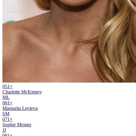
05
1
×
Charlotte McKinney
ML
06
1
×
Margarita Levieva
SM
07
1
×
Sophie Meister
JJ
08
1
×