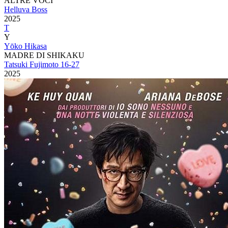
ALTRE VOCI
Helluva Boss
2025
T
Y
Yōko Hikasa
MADRE DI SHIKAKU
Tatsuki Fujimoto 16-27
2025