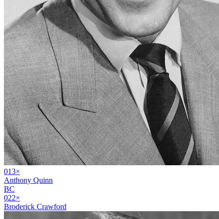
01
3
×
Anthony Quinn
BC
02
2
×
Broderick Crawford