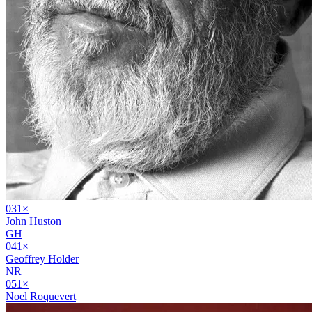
03
1
×
John Huston
GH
04
1
×
Geoffrey Holder
NR
05
1
×
Noel Roquevert