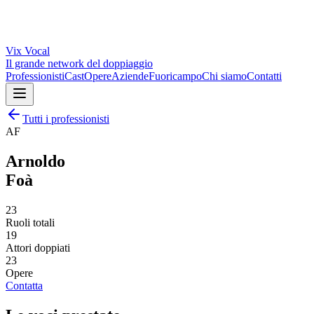
Vix
Vocal
Il grande network del doppiaggio
Professionisti
Cast
Opere
Aziende
Fuoricampo
Chi siamo
Contatti
Tutti i professionisti
AF
Arnoldo
Foà
23
Ruoli totali
19
Attori doppiati
23
Opere
Contatta