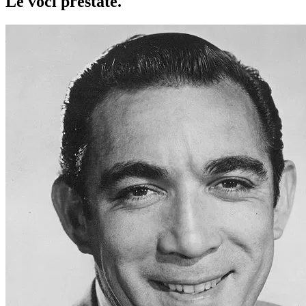
Le voci
prestate
.