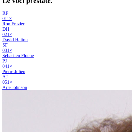
Le voci
prestate
.
RF
01
1
×
Ron Frazier
DH
02
1
×
David Hatton
SF
03
1
×
Sébastien Floche
PJ
04
1
×
Pierre Julien
AJ
05
1
×
Arte Johnson