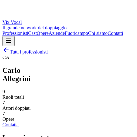
Vix
Vocal
Il grande network del doppiaggio
Professionisti
Cast
Opere
Aziende
Fuoricampo
Chi siamo
Contatti
Tutti i professionisti
CA
Carlo
Allegrini
9
Ruoli totali
7
Attori doppiati
7
Opere
Contatta