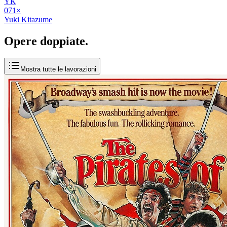
YK
07
1
×
Yuki Kitazume
Opere
doppiate
.
Mostra tutte le lavorazioni