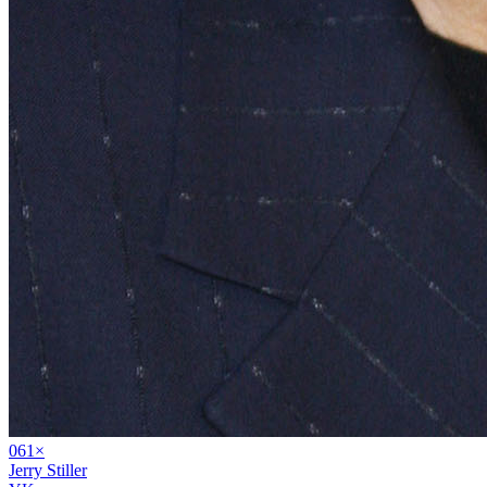
06
1
×
Jerry Stiller