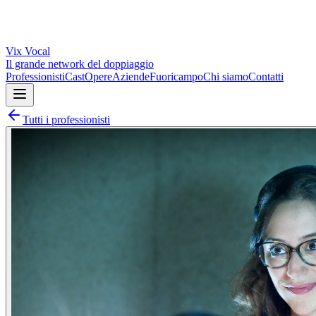
Vix
Vocal
Il grande network del doppiaggio
Professionisti
Cast
Opere
Aziende
Fuoricampo
Chi siamo
Contatti
Tutti i professionisti