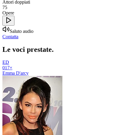
Attori doppiati
75
Opere
Saluto audio
Contatta
Le voci
prestate
.
ED
01
7
×
Emma D'arcy