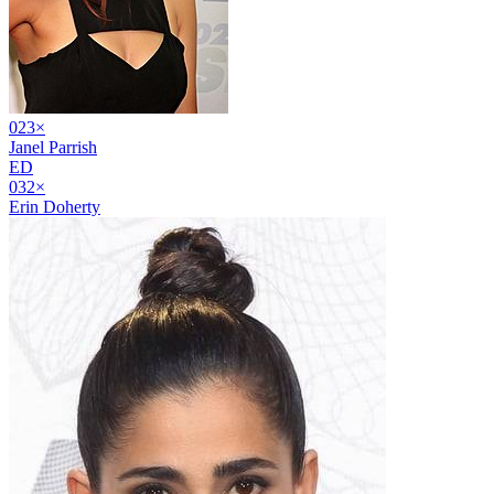
02
3
×
Janel Parrish
ED
03
2
×
Erin Doherty