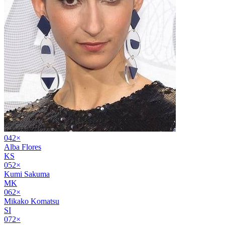
04
2
×
Alba Flores
KS
05
2
×
Kumi Sakuma
MK
06
2
×
Mikako Komatsu
SI
07
2
×