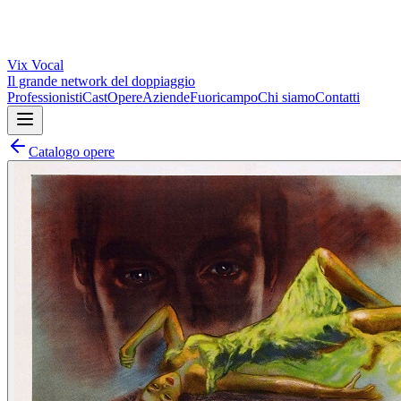
Vix
Vocal
Il grande network del doppiaggio
Professionisti
Cast
Opere
Aziende
Fuoricampo
Chi siamo
Contatti
Catalogo opere