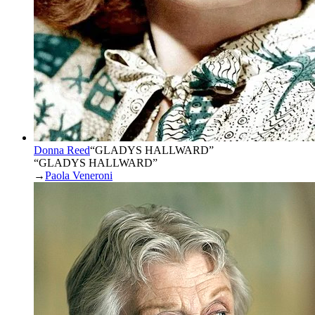
Donna Reed
“
GLADYS HALLWARD
”
“GLADYS HALLWARD”
→
Paola Veneroni