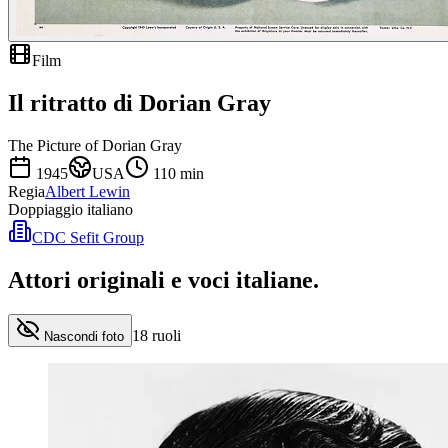
Film
Il ritratto di Dorian Gray
The Picture of Dorian Gray
1945
USA
110
min
Regia
Albert Lewin
Doppiaggio italiano
CDC Sefit Group
Attori originali e
voci italiane
.
18
ruoli
Nascondi foto