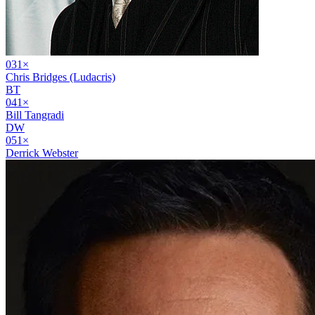
03
1
×
Chris Bridges (Ludacris)
BT
04
1
×
Bill Tangradi
DW
05
1
×
Derrick Webster