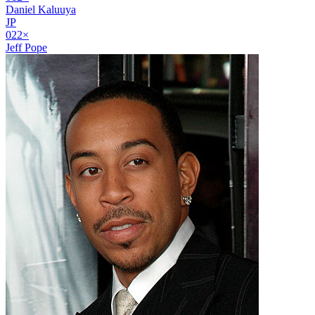
Daniel Kaluuya
JP
02
2
×
Jeff Pope