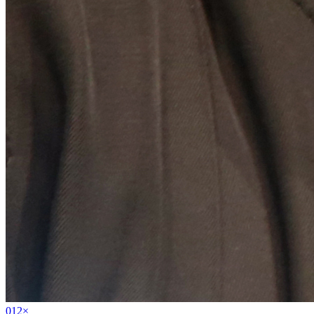
01
2
×