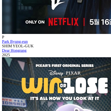
P
Park Byung-eun
SHIM YEOL-GUK
Dear Hongrang
2025