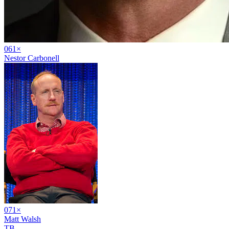
06
1
×
Nestor Carbonell
07
1
×
Matt Walsh
TB