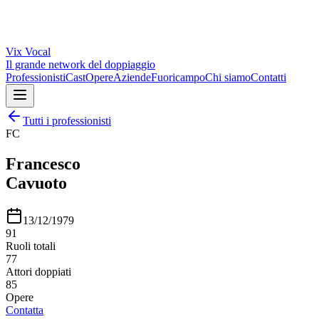
Vix
Vocal
Il grande network del doppiaggio
Professionisti
Cast
Opere
Aziende
Fuoricampo
Chi siamo
Contatti
Tutti i professionisti
FC
Francesco
Cavuoto
13/12/1979
91
Ruoli totali
77
Attori doppiati
85
Opere
Contatta