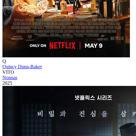
Q
Quincy Dunn-Baker
VITO
Nonnas
2025