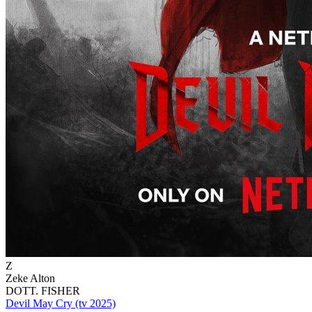
Z
Zeke Alton
DOTT. FISHER
Devil May Cry (tv 2025)