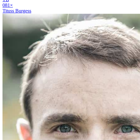
08
1
×
Tituss Burgess