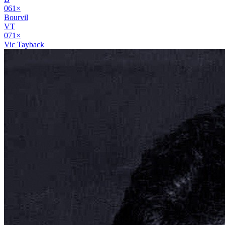
06
1
×
Bourvil
VT
07
1
×
Vic Tayback