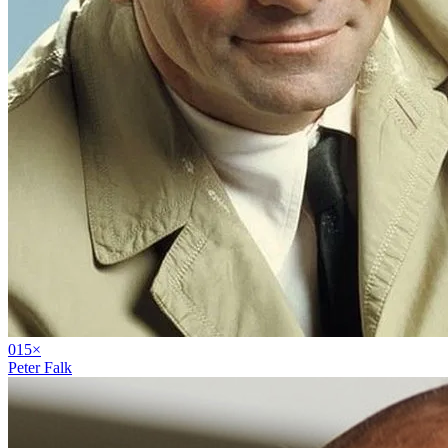
01
5
×
Peter Falk