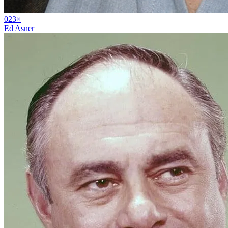
02
3
×
Ed Asner