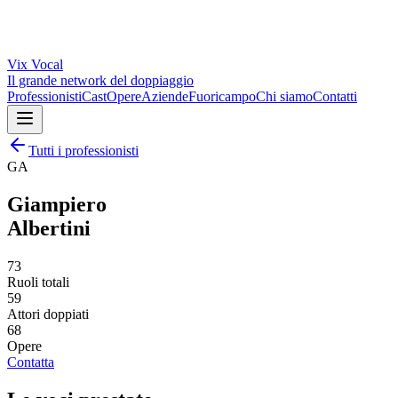
Vix
Vocal
Il grande network del doppiaggio
Professionisti
Cast
Opere
Aziende
Fuoricampo
Chi siamo
Contatti
Tutti i professionisti
GA
Giampiero
Albertini
73
Ruoli totali
59
Attori doppiati
68
Opere
Contatta