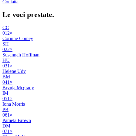
Contatta
Le voci
prestate
.
CC
01
2
×
Corinne Conley
SH
02
2
×
Susannah Hoffman
HU
03
1
×
Helene Udy
BM
04
1
×
Brynja Mcgrady
IM
05
1
×
Iona Morris
PB
06
1
×
Pamela Brown
DM
07
1
×