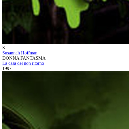
S
Susannah Hoffman
DONNA FANTASMA
La casa del non ritorno
1997