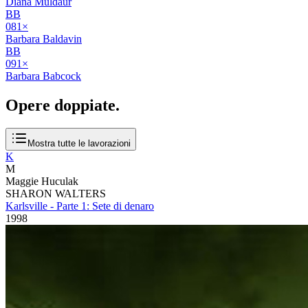
Diana Muldaur
BB
08
1
×
Barbara Baldavin
BB
09
1
×
Barbara Babcock
Opere
doppiate
.
Mostra tutte le lavorazioni
K
M
Maggie Huculak
SHARON WALTERS
Karlsville - Parte 1: Sete di denaro
1998