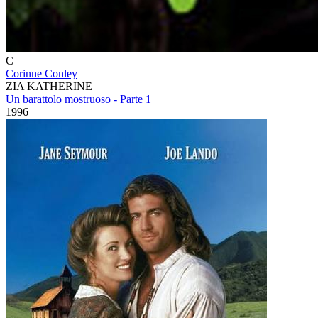
C
Corinne Conley
ZIA KATHERINE
Un barattolo mostruoso - Parte 1
1996