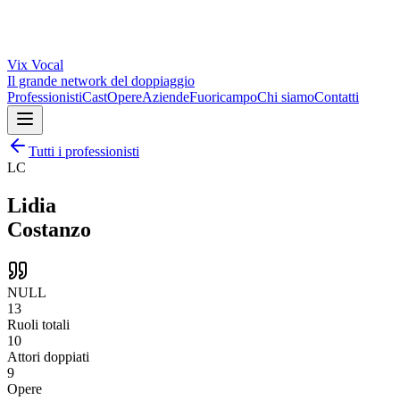
Vix
Vocal
Il grande network del doppiaggio
Professionisti
Cast
Opere
Aziende
Fuoricampo
Chi siamo
Contatti
Tutti i professionisti
LC
Lidia
Costanzo
NULL
13
Ruoli totali
10
Attori doppiati
9
Opere