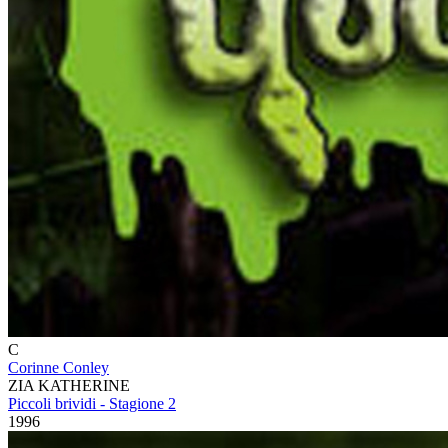
C
Corinne Conley
ZIA KATHERINE
Piccoli brividi - Stagione 2
1996