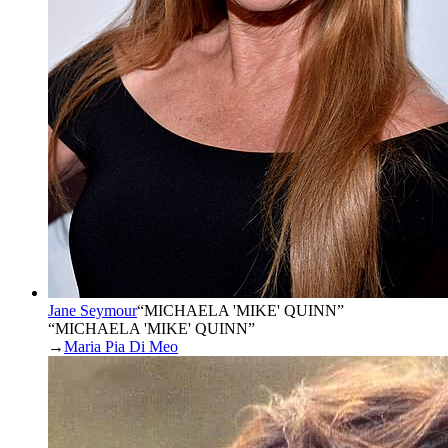
Jane Seymour
“
MICHAELA 'MIKE' QUINN
”
“MICHAELA 'MIKE' QUINN”
→
Maria Pia Di Meo