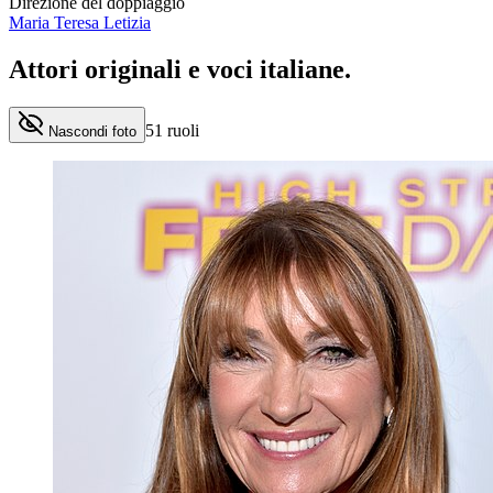
Direzione del doppiaggio
Maria Teresa Letizia
Attori originali e
voci italiane
.
51
ruoli
Nascondi foto