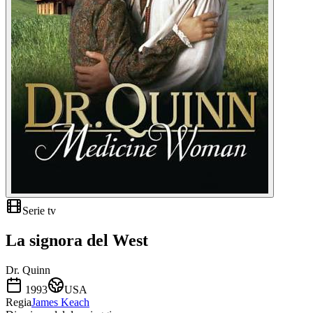
Serie tv
La signora del West
Dr. Quinn
1993
USA
Regia
James Keach