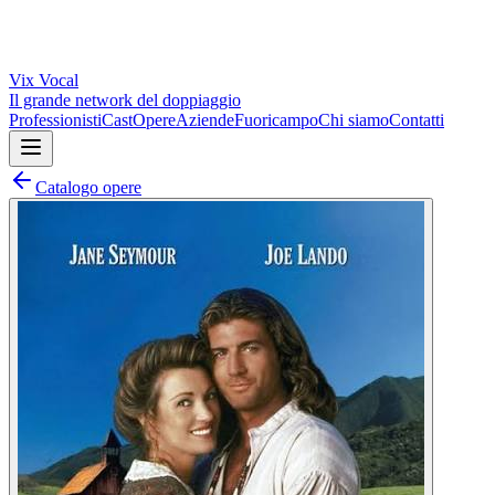
Vix
Vocal
Il grande network del doppiaggio
Professionisti
Cast
Opere
Aziende
Fuoricampo
Chi siamo
Contatti
Catalogo opere