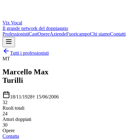
Vix
Vocal
Il grande network del doppiaggio
Professionisti
Cast
Opere
Aziende
Fuoricampo
Chi siamo
Contatti
Tutti i professionisti
MT
Marcello Max
Turilli
18/11/1928
†
15/06/2006
32
Ruoli totali
24
Attori doppiati
30
Opere
Contatta