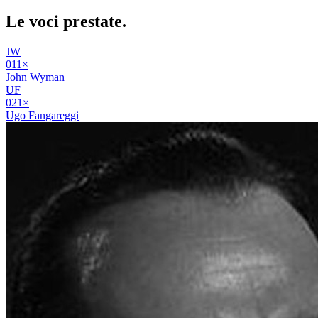
Le voci
prestate
.
JW
01
1
×
John Wyman
UF
02
1
×
Ugo Fangareggi