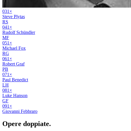
03
1
×
Steve Plytas
RS
04
1
×
Rudolf Schündler
MF
05
1
×
Michael Fox
RG
06
1
×
Robert Graf
PB
07
1
×
Paul Benedict
LH
08
1
×
Luke Hanson
GF
09
1
×
Giovanni Febbraro
Opere
doppiate
.