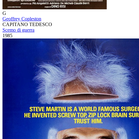
G
Geoffrey Copleston
CAPITANO TEDESCO
Scemo di guerra
1985