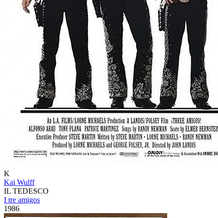
K
Kai Wulff
IL TEDESCO
I tre amigos
1986