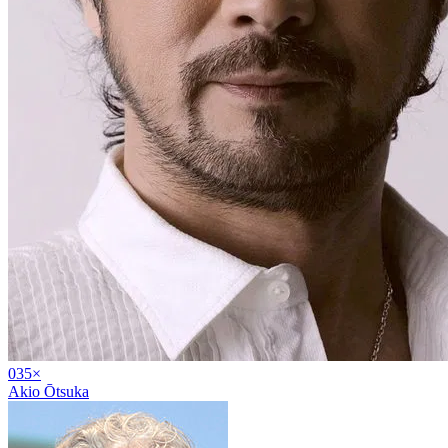
03
5
×
Akio Ōtsuka