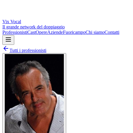
Vix
Vocal
Il grande network del doppiaggio
Professionisti
Cast
Opere
Aziende
Fuoricampo
Chi siamo
Contatti
Tutti i professionisti