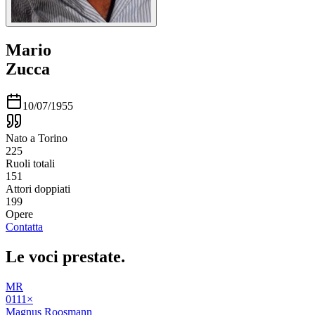
Mario
Zucca
10/07/1955
Nato a Torino
225
Ruoli totali
151
Attori doppiati
199
Opere
Contatta
Le voci
prestate
.
MR
01
11
×
Magnus Roosmann