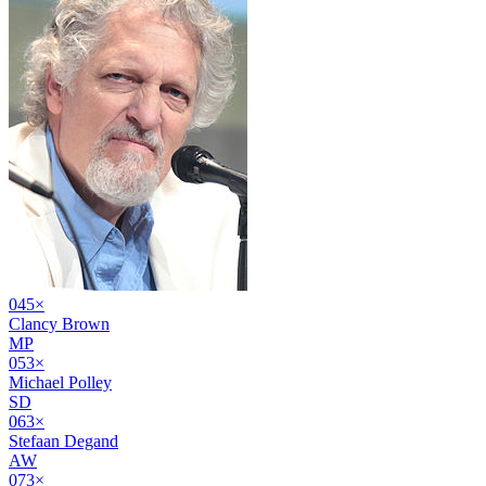
04
5
×
Clancy Brown
MP
05
3
×
Michael Polley
SD
06
3
×
Stefaan Degand
AW
07
3
×