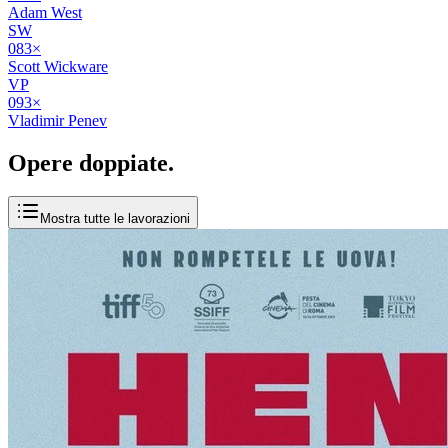
Adam West
SW
08
3
×
Scott Wickware
VP
09
3
×
Vladimir Penev
Opere
doppiate
.
Mostra tutte le lavorazioni