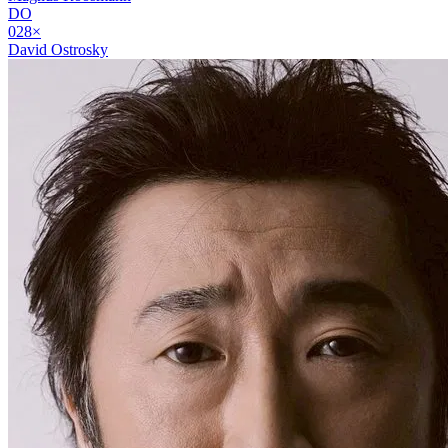
DO
02
8
×
David Ostrosky