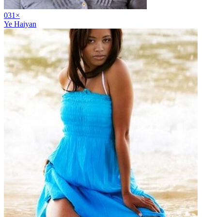
03
1
×
Ye Haiyan