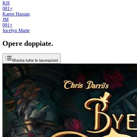
KH
08
1
×
Karen Hassan
JM
09
1
×
Jocelyn Marie
Opere
doppiate
.
Mostra tutte le lavorazioni