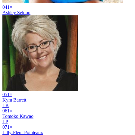
04
1
×
Ashley Seldon
05
1
×
Kym Barrett
TK
06
1
×
Tomoko Kawao
LP
07
1
×
Lilly-Fleur Pointeaux