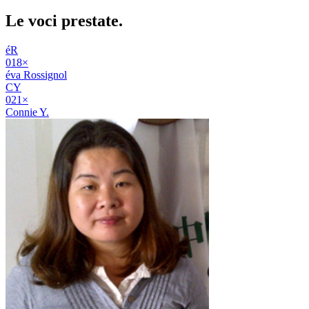
Le voci
prestate
.
éR
01
8
×
éva Rossignol
CY
02
1
×
Connie Y.