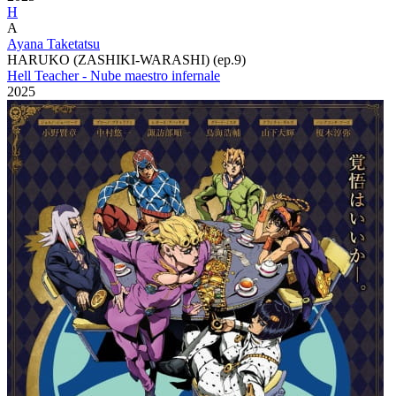
H
A
Ayana Taketatsu
HARUKO (ZASHIKI-WARASHI) (ep.9)
Hell Teacher - Nube maestro infernale
2025