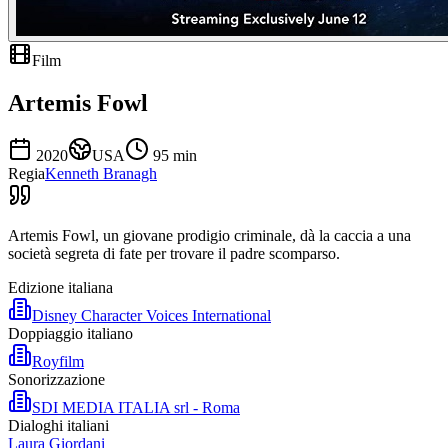
Film
Artemis Fowl
2020
USA
95
min
Regia
Kenneth Branagh
Artemis Fowl, un giovane prodigio criminale, dà la caccia a una
società segreta di fate per trovare il padre scomparso.
Edizione italiana
Disney Character Voices International
Doppiaggio italiano
Royfilm
Sonorizzazione
SDI MEDIA ITALIA srl - Roma
Dialoghi italiani
Laura Giordani