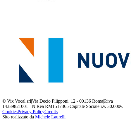
© Vix Vocal srl
|
Via Decio Filipponi, 12 - 00136 Roma
|
P.iva
14389821001 - N.Rea RM1517365
|
Capitale Sociale i.v. 30.000€
Cookies
Privacy Policy
Credits
Sito realizzato da
Michele Laurelli