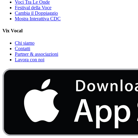
Voci Tra Le Onde
Festival della Voce
Cambia il Doppiaggio
Mostra Interattiva CDC
Vix Vocal
Chi siamo
Contatti
Partner & associazioni
Lavora con noi