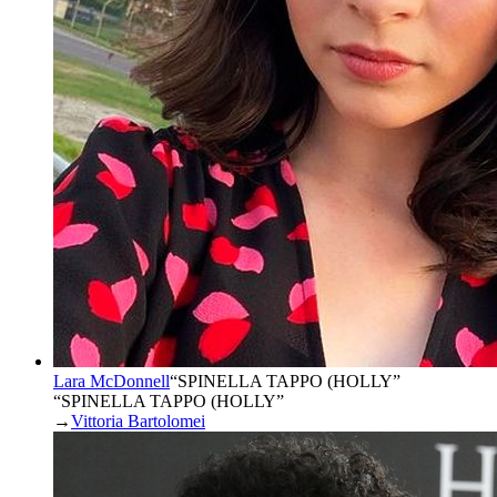
Lara McDonnell
“
SPINELLA TAPPO (HOLLY
”
“SPINELLA TAPPO (HOLLY”
→
Vittoria Bartolomei