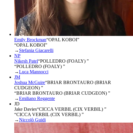
Emily Brockman
“
OPAL KOBOI
”
“OPAL KOBOI”
→
Stefania Giacarelli
NP
Nikesh Patel
“
POLLEDRO (FOALY)
”
“POLLEDRO (FOALY) ”
→
Luca Mannocci
JM
Joshua McGuire
“
BRIAR BRONTAURO (BRIAR
CUDGEON)
”
“BRIAR BRONTAURO (BRIAR CUDGEON) ”
→
Emiliano Reggente
JD
Jake Davies
“
CICCA VERBIL (CIX VERBIL)
”
“CICCA VERBIL (CIX VERBIL) ”
→
Niccolò Guidi