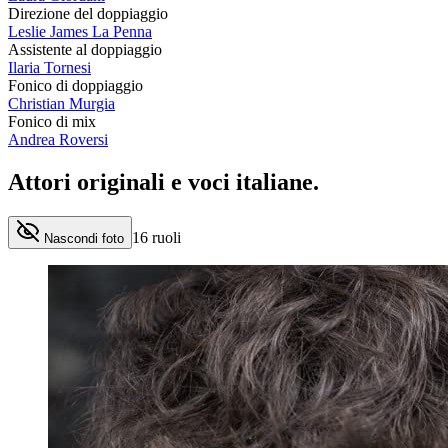
Direzione del doppiaggio
Leslie James La Penna
Assistente al doppiaggio
Ilaria Tornesi
Fonico di doppiaggio
Christian Murgia
Fonico di mix
Andrea Roversi
Attori originali e
voci italiane
.
16
ruoli
Nascondi foto