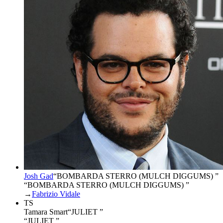
Josh Gad
“
BOMBARDA STERRO (MULCH DIGGUMS)
”
“BOMBARDA STERRO (MULCH DIGGUMS) ”
→
Fabrizio Vidale
TS
Tamara Smart
“
JULIET
”
“JULIET ”