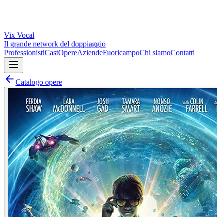
Vix
Vocal
Il grande network del doppiaggio
Professionisti
Cast
Opere
Aziende
Fuoricampo
Chi siamo
Contatti
Catalogo opere