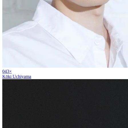
04
3
×
Kōki Uchiyama