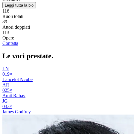
Leggi tutta la bio
116
Ruoli totali
89
Attori doppiati
113
Opere
Contatta
Le voci
prestate
.
LN
01
9
×
Lancelot Ncube
AR
02
5
×
Amit Rahav
JG
03
3
×
James Godfrey