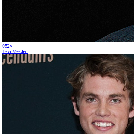
05
2
×
Levi Meaden