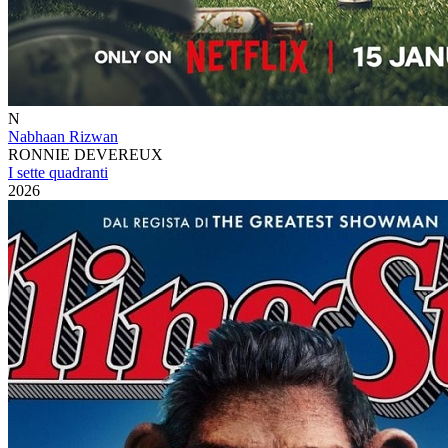
N
Nabhaan Rizwan
RONNIE DEVEREUX
I sette quadranti
2026