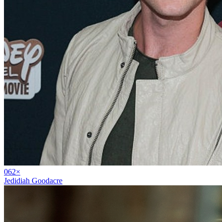
06
2
×
Jedidiah Goodacre