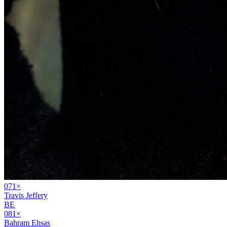
07
1
×
Travis Jeffery
BE
08
1
×
Bahram Ehsas