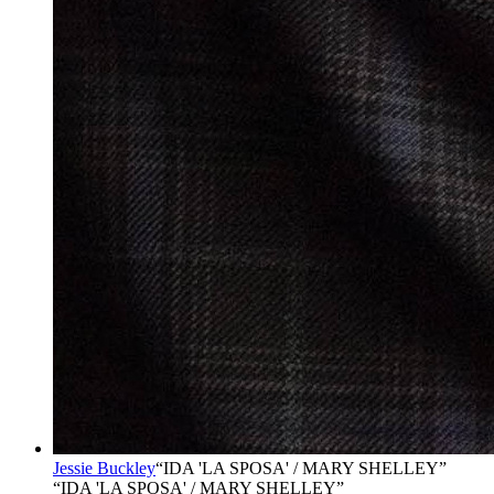
Jessie Buckley
“
IDA 'LA SPOSA' / MARY SHELLEY
”
“IDA 'LA SPOSA' / MARY SHELLEY”