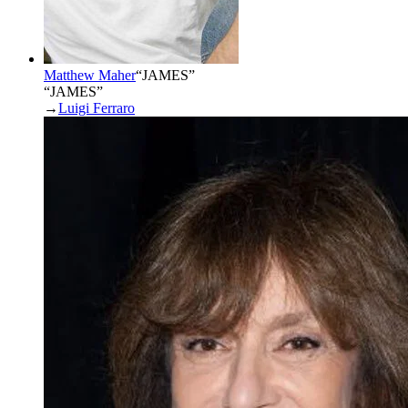
Matthew Maher
“
JAMES
”
“JAMES”
→
Luigi Ferraro