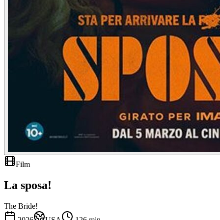
Film
La sposa!
The Bride!
2026
USA
126
min