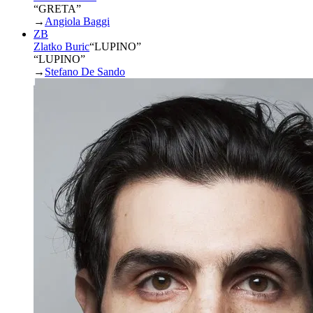
“GRETA”
→
Angiola Baggi
ZB
Zlatko Buric
“
LUPINO
”
“LUPINO”
→
Stefano De Sando