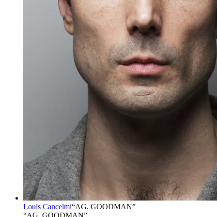
Louis Cancelmi
“
AG. GOODMAN
”
“AG. GOODMAN”