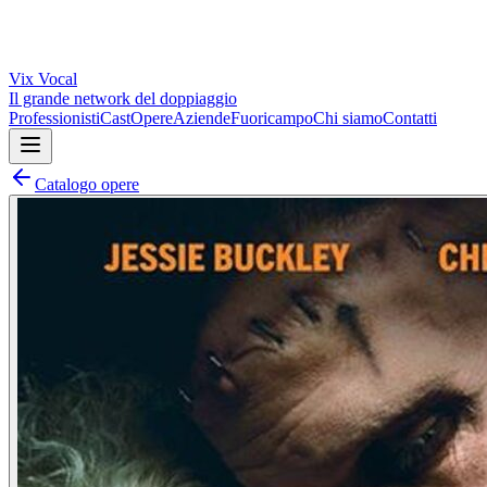
Vix
Vocal
Il grande network del doppiaggio
Professionisti
Cast
Opere
Aziende
Fuoricampo
Chi siamo
Contatti
Catalogo opere