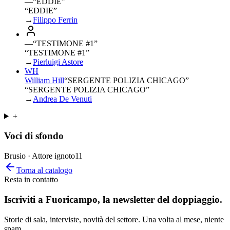
—
“
EDDIE
”
“EDDIE”
→
Filippo Ferrin
—
“
TESTIMONE #1
”
“TESTIMONE #1”
→
Pierluigi Astore
WH
William Hill
“
SERGENTE POLIZIA CHICAGO
”
“SERGENTE POLIZIA CHICAGO”
→
Andrea De Venuti
+
Voci di sfondo
Brusio · Attore ignoto
11
Torna al catalogo
Resta in contatto
Iscriviti a
Fuoricampo
, la newsletter del doppiaggio.
Storie di sala, interviste, novità del settore. Una volta al mese, niente
spam.