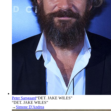
Peter Sarsgaard
“
DET. JAKE WILES
”
“DET. JAKE WILES”
→
Simone D'Andrea