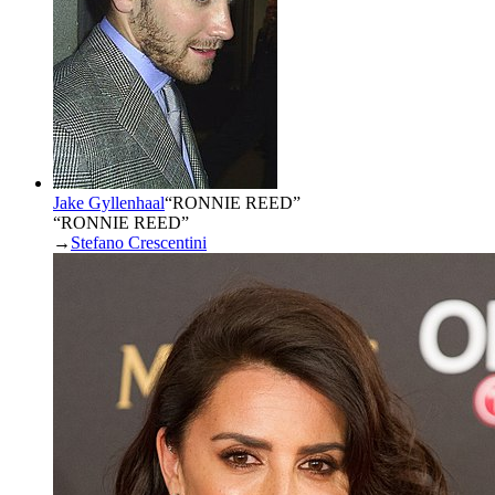
Jake Gyllenhaal
“
RONNIE REED
”
“RONNIE REED”
→
Stefano Crescentini