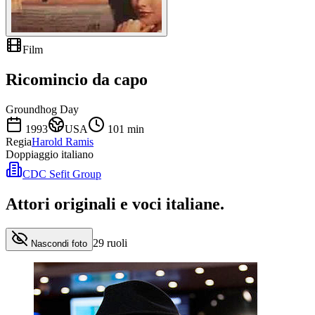
Film
Ricomincio da capo
Groundhog Day
1993
USA
101
min
Regia
Harold Ramis
Doppiaggio italiano
CDC Sefit Group
Attori originali e
voci italiane
.
29
ruoli
Nascondi foto