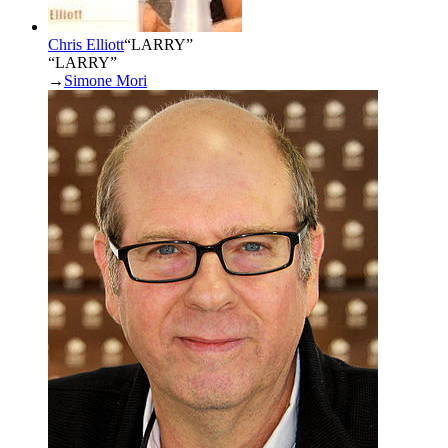
Chris Elliott
“
LARRY
”
“LARRY”
→
Simone Mori