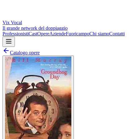
Vix
Vocal
Il grande network del doppiaggio
Professionisti
Cast
Opere
Aziende
Fuoricampo
Chi siamo
Contatti
Catalogo opere