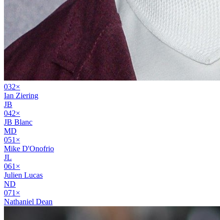
03
2
×
Ian Ziering
JB
04
2
×
JB Blanc
MD
05
1
×
Mike D'Onofrio
JL
06
1
×
Julien Lucas
ND
07
1
×
Nathaniel Dean