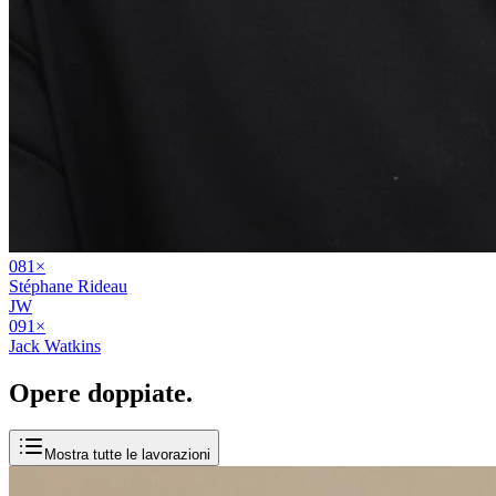
08
1
×
Stéphane Rideau
JW
09
1
×
Jack Watkins
Opere
doppiate
.
Mostra tutte le lavorazioni