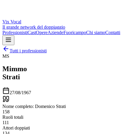
Vix
Vocal
Il grande network del doppiaggio
Professionisti
Cast
Opere
Aziende
Fuoricampo
Chi siamo
Contatti
Tutti i professionisti
MS
Mimmo
Strati
27/08/1967
Nome completo: Domenico Strati
158
Ruoli totali
111
Attori doppiati
134