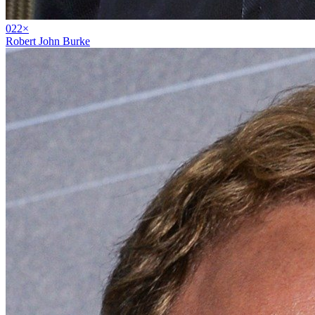
02
2
×
Robert John Burke