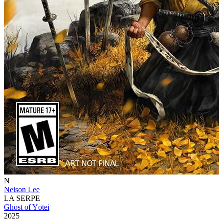
N
Nelson Lee
LA SERPE
Ghost of Yōtei
2025