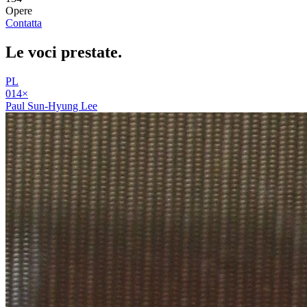
Opere
Contatta
Le voci
prestate
.
PL
01
4
×
Paul Sun-Hyung Lee