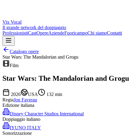
Vix
Vocal
Il grande network del doppiaggio
Professionisti
Cast
Opere
Aziende
Fuoricampo
Chi siamo
Contatti
Catalogo opere
Star Wars: The Mandalorian and Grogu
Film
Star Wars: The Mandalorian and Grogu
2026
USA
132
min
Regia
Jon Favreau
Edizione italiana
Disney Character Studios International
Doppiaggio italiano
IYUNO ITALY
Sonorizzazione