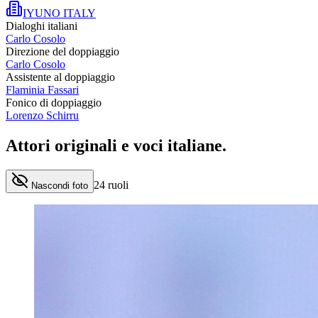
IYUNO ITALY
Dialoghi italiani
Carlo Cosolo
Direzione del doppiaggio
Carlo Cosolo
Assistente al doppiaggio
Flaminia Fassari
Fonico di doppiaggio
Lorenzo Schirru
Attori originali e
voci italiane
.
24
ruoli
Nascondi foto