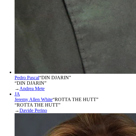
Pedro Pascal
“
DIN DJARIN
”
“DIN DJARIN”
→
Andrea Mete
JA
Jeremy Allen White
“
ROTTA THE HUTT
”
“ROTTA THE HUTT”
→
Davide Perino